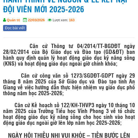
HÀNH TRÌNH VỀ NGUỒN & LỄ KẾT NẠP
ĐỘI VIÊN MỚI 2025-2026
Quản trị
22/03/2026
Lượt xem:
163
Đọc bài viết
Căn cứ Thông tư 04/2014/TT-BGDĐT ngày
28/02/2014 của Bộ Giáo dục và Đào tạo (GD&ĐT) ban
hành quy định quản lý hoạt động giáo dục kỹ năng sống
(KNS) và hoạt động giáo dục ngoài giờ chính khóa;
Căn cứ công văn số 1273/SGDĐT-GDPT ngày 29
tháng 8 năm 2025 của Sở Giáo dục và Đào tạo tỉnh An
Giang về việc hướng dẫn thực hiện nhiệm vụ giáo dục phổ
thông năm học 2025-2026;
Căn cứ Kế hoạch số 122/KH-THVP3 ngày 10 tháng 10
năm 2025 của Trường Tiểu học Vĩnh Phong 3 về tổ chức
hoạt động giáo dục kỹ năng sống cho học sinh vào hoạt
động giáo dục ngoài giờ lên lớp năm học 2025-2026;
NGÀY HỘI THIẾU NHI VUI KHỎE – TIẾN BƯỚC LÊN