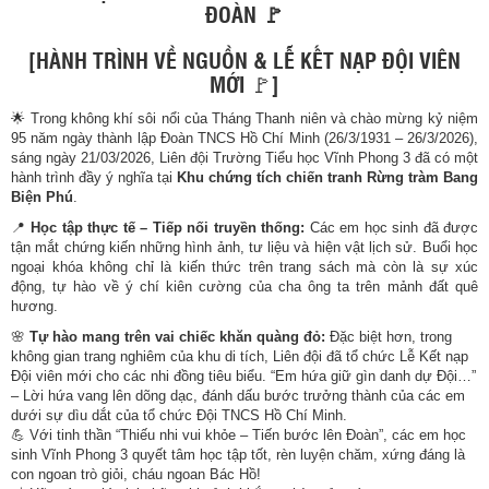
ĐOÀN 🚩
[HÀNH TRÌNH VỀ NGUỒN & LỄ KẾT NẠP ĐỘI VIÊN
MỚI 🚩]
🌟 Trong không khí sôi nổi của Tháng Thanh niên và chào mừng kỷ niệm
95 năm ngày thành lập Đoàn TNCS Hồ Chí Minh (26/3/1931 – 26/3/2026),
sáng ngày 21/03/2026, Liên đội Trường Tiểu học Vĩnh Phong 3 đã có một
hành trình đầy ý nghĩa tại
Khu chứng tích chiến tranh Rừng tràm Bang
Biện Phú
.
📍
Học tập thực tế – Tiếp nối truyền thống:
Các em học sinh đã được
tận mắt chứng kiến những hình ảnh, tư liệu và hiện vật lịch sử. Buổi học
ngoại khóa không chỉ là kiến thức trên trang sách mà còn là sự xúc
động, tự hào về ý chí kiên cường của cha ông ta trên mảnh đất quê
hương.
🌸
Tự hào mang trên vai chiếc khăn quàng đỏ:
Đặc biệt hơn, trong
không gian trang nghiêm của khu di tích, Liên đội đã tổ chức Lễ Kết nạp
Đội viên mới cho các nhi đồng tiêu biểu. “Em hứa giữ gìn danh dự Đội…”
– Lời hứa vang lên dõng dạc, đánh dấu bước trưởng thành của các em
dưới sự dìu dắt của tổ chức Đội TNCS Hồ Chí Minh.
💪 Với tinh thần “Thiếu nhi vui khỏe – Tiến bước lên Đoàn”, các em học
sinh Vĩnh Phong 3 quyết tâm học tập tốt, rèn luyện chăm, xứng đáng là
con ngoan trò giỏi, cháu ngoan Bác Hồ!