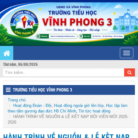
Toggle
naviga
Thứ năm, 06/08/2026
TRƯỜNG TIỂU HỌC VĨNH PHONG 3
Trang chủ
Hoạt động Đoàn - Đội
,
Hoạt động ngoài giờ lên lớp
,
Học tập làm
theo tấm gương đạo đức Hồ Chí Minh
,
Tin tức hoạt động
HÀNH TRÌNH VỀ NGUỒN & LỄ KẾT NẠP ĐỘI VIÊN MỚI 2025-
2026