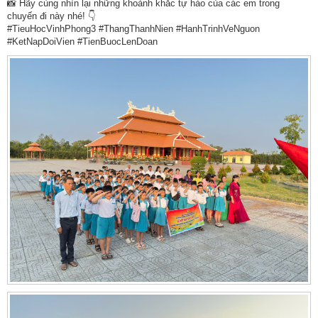
📸 Hãy cùng nhìn lại những khoảnh khắc tự hào của các em trong
chuyến đi này nhé! 👇
#TieuHocVinhPhong3 #ThangThanhNien #HanhTrinhVeNguon
#KetNapDoiVien #TienBuocLenDoan