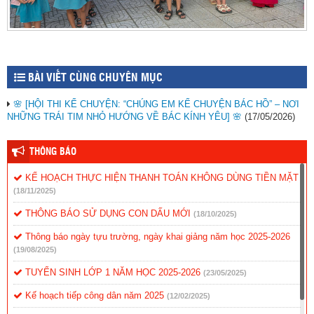
BÀI VIẾT CÙNG CHUYÊN MỤC
🌸 [HỘI THI KỂ CHUYỆN: “CHÚNG EM KỂ CHUYỆN BÁC HỒ” – NƠI
NHỮNG TRÁI TIM NHỎ HƯỚNG VỀ BÁC KÍNH YÊU] 🌸
(17/05/2026)
THÔNG BÁO
KẾ HOẠCH THỰC HIỆN THANH TOÁN KHÔNG DÙNG TIỀN MẶT
(18/11/2025)
THÔNG BÁO SỬ DỤNG CON DẤU MỚI
(18/10/2025)
Thông báo ngày tựu trường, ngày khai giảng năm học 2025-2026
(19/08/2025)
TUYỂN SINH LỚP 1 NĂM HỌC 2025-2026
(23/05/2025)
Kế hoạch tiếp công dân năm 2025
(12/02/2025)