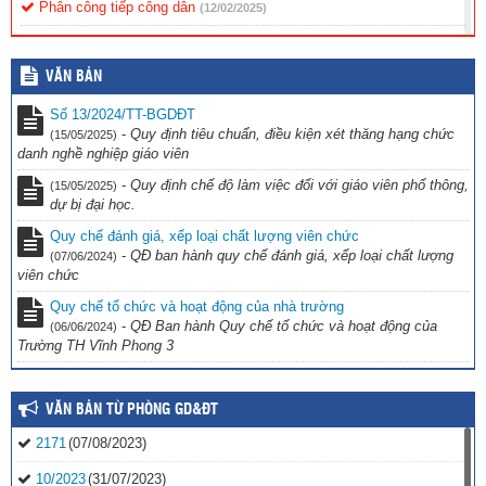
Phân công tiếp công dân
(12/02/2025)
Nội quy tiếp công dân
(12/02/2025)
VĂN BẢN
Quy chế tiếp công dân
(12/02/2025)
Số 13/2024/TT-BGDĐT
-
Quy định tiêu chuẩn, điều kiện xét thăng hạng chức
(15/05/2025)
danh nghề nghiệp giáo viên
-
Quy định chế độ làm việc đối với giáo viên phổ thông,
(15/05/2025)
dự bị đại học.
Quy chế đánh giá, xếp loại chất lượng viên chức
-
QĐ ban hành quy chế đánh giá, xếp loại chất lượng
(07/06/2024)
viên chức
Quy chế tổ chức và hoạt động của nhà trường
-
QĐ Ban hành Quy chế tổ chức và hoạt động của
(06/06/2024)
Trường TH Vĩnh Phong 3
VĂN BẢN TỪ PHÒNG GD&ĐT
2171
(07/08/2023)
10/2023
(31/07/2023)