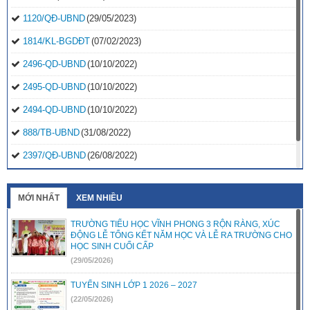
1120/QĐ-UBND
(29/05/2023)
1814/KL-BGDĐT
(07/02/2023)
2496-QD-UBND
(10/10/2022)
2495-QD-UBND
(10/10/2022)
2494-QD-UBND
(10/10/2022)
888/TB-UBND
(31/08/2022)
2397/QĐ-UBND
(26/08/2022)
31/2022/NQ-HĐND
(16/08/2022)
MỚI NHẤT
XEM NHIỀU
TRƯỜNG TIỂU HỌC VĨNH PHONG 3 RỘN RÀNG, XÚC
ĐỘNG LỄ TỔNG KẾT NĂM HỌC VÀ LỄ RA TRƯỜNG CHO
HỌC SINH CUỐI CẤP
(29/05/2026)
TUYỂN SINH LỚP 1 2026 – 2027
(22/05/2026)