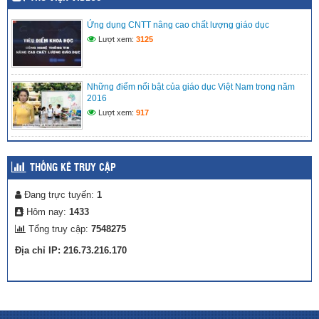
MÔ HÌNH TRẢI NGHIỆM SÁNG TẠO: “CHẮP CÁNH TÀI
NĂNG NHÍ TRÊN NỀN TẢNG SỐ” TẠI LIÊN ĐỘI TIỂU HỌC
VĨNH PHONG 3 NĂM 2025 – 2026
Ứng dụng CNTT nâng cao chất lượng giáo dục
(27/04/2026)
Lượt xem:
3125
Những điểm nổi bật của giáo dục Việt Nam trong năm
2016
Lượt xem:
917
THỐNG KÊ TRUY CẬP
Đang trực tuyến:
1
Hôm nay:
1433
Tổng truy cập:
7548275
Địa chỉ IP: 216.73.216.170