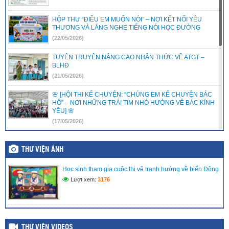
HỘP THƯ “ĐIỀU EM MUỐN NÓI” – NƠI KẾT NỐI YÊU
THƯƠNG VÀ LẮNG NGHE TIẾNG NÓI HỌC ĐƯỜNG
(22/05/2026)
TUYÊN TRUYÊN NÂNG CAO NHẬN THỨC VỀ ATGT –
BLHĐ
(21/05/2026)
🌸 [HỘI THI KỂ CHUYỆN: “CHÚNG EM KỂ CHUYỆN BÁC
HỒ” – NƠI NHỮNG TRÁI TIM NHỎ HƯỚNG VỀ BÁC KÍNH
YÊU] 🌸
(17/05/2026)
LIÊN ĐỘI TRƯỜNG TIỂU HỌC VĨNH PHONG 3 RỘN RÀNG
RA MẮT CÂU LẠC BỘ VĂN NGHỆ – ƯƠM MẦM TÀI NĂNG
THƯ VIỆN ẢNH
NHÍ
(15/05/2026)
Học sinh tham gia cuộc thi vẽ tranh hướng về biển Đông
Lượt xem:
3176
LIÊN ĐỘI TRƯỜNG TIỂU HỌC VĨNH PHONG 3 TRAO TẶNG
QUÀ HỖ TRỢ CHO THIẾU NHI CÓ HOÀN CẢNH KHÓ
KHĂN
(08/05/2026)
THƯ VIỆN VIDEOS