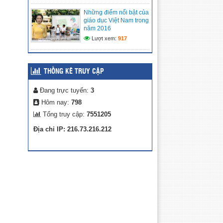
CẢNH KHÓ KHĂN
Những điểm nổi bật của
(08/05/2026)
giáo dục Việt Nam trong
năm 2016
MÔ HÌNH TRẢI NGHIỆM
Lượt xem:
917
SÁNG TẠO: “CHẮP CÁNH
TÀI NĂNG NHÍ TRÊN NỀN
TẢNG SỐ” TẠI LIÊN ĐỘI
TIỂU HỌC VĨNH PHONG 3 NĂM 2025 –
THỐNG KÊ TRUY CẬP
2026
(27/04/2026)
Đang trực tuyến:
3
Hôm nay:
798
Tổng truy cập:
7551205
Địa chỉ IP: 216.73.216.212