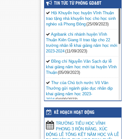
TIN TỨC TỪ PHÒNG GD&ĐT
Hội Khuyến học huyện Vĩnh Thuận
trao tặng nhà khuyến học cho học sinh
nghèo xã Phong Đông
(25/09/2023)
Agribank chi nhánh huyện Vĩnh
Thuận Kiên Giang II trao tập cho 22
trường nhân lễ khai giảng năm học mới
2023-2024
(11/09/2023)
Đồng chí Nguyễn Văn Sạch dự lễ
khai giảng năm học mới tại huyện Vĩnh
Thuận
(05/09/2023)
Thư của Chủ tịch nước Võ Văn
Thưởng gửi ngành giáo dục nhân dịp
khai giảng năm học 2023-
2024
(04/09/2023)
Phối hợp với ngành giáo dục trên địa
KẾ HOẠCH HOẠT ĐỘNG
bàn huyện Vĩnh Thuận trong công tác
thu hộ học phí
(30/08/2023)
TRƯỜNG TIỂU HỌC VĨNH
PHONG 3 RỘN RÀNG, XÚC
Vĩnh Thuận sẵn sàng cho năm học
ĐỘNG LỄ TỔNG KẾT NĂM HỌC VÀ LỄ
mới 2023-2024
(30/08/2023)