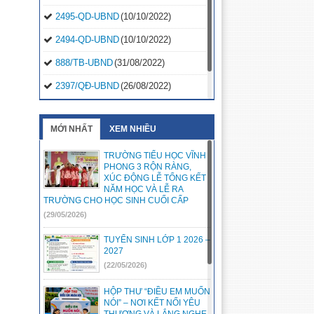
2495-QD-UBND
(10/10/2022)
2494-QD-UBND
(10/10/2022)
888/TB-UBND
(31/08/2022)
2397/QĐ-UBND
(26/08/2022)
31/2022/NQ-HĐND
(16/08/2022)
MỚI NHẤT
XEM NHIỀU
TRƯỜNG TIỂU HỌC VĨNH
PHONG 3 RỘN RÀNG,
XÚC ĐỘNG LỄ TỔNG KẾT
NĂM HỌC VÀ LỄ RA
TRƯỜNG CHO HỌC SINH CUỐI CẤP
(29/05/2026)
TUYỂN SINH LỚP 1 2026 –
2027
(22/05/2026)
HỘP THƯ “ĐIỀU EM MUỐN
NÓI” – NƠI KẾT NỐI YÊU
THƯƠNG VÀ LẮNG NGHE