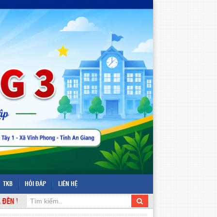
TKB
HỎI ĐÁP
LIÊN HỆ
ỚI WEBSITE TRƯỜNG TIỂU HỌC VĨNH PHONG 3 - ĐỊA CHỈ: ẤP VĨNH TÂY 1 