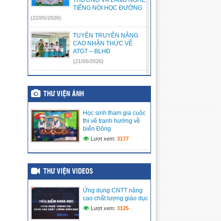
TIẾNG NÓI HỌC ĐƯỜNG
(22/05/2026)
TUYÊN TRUYÊN NÂNG
CAO NHẬN THỨC VỀ
ATGT – BLHĐ
(21/05/2026)
🌸 [HỘI THI KỂ CHUYỆN:
“CHÚNG EM KỂ CHUYỆN
THƯ VIỆN ẢNH
BÁC HỒ” – NƠI NHỮNG
TRÁI TIM NHỎ HƯỚNG VỀ
BÁC KÍNH YÊU] 🌸
Học sinh tham gia cuộc
(17/05/2026)
thi vẽ tranh hướng về
biển Đông
LIÊN ĐỘI TRƯỜNG TIỂU
Lượt xem:
3177
HỌC VĨNH PHONG 3 RỘN
RÀNG RA MẮT CÂU LẠC
BỘ VĂN NGHỆ – ƯƠM
MẦM TÀI NĂNG NHÍ
THƯ VIỆN VIDEOS
(15/05/2026)
Ứng dụng CNTT nâng
LIÊN ĐỘI TRƯỜNG TIỂU
cao chất lượng giáo dục
HỌC VĨNH PHONG 3 TRAO
Lượt xem:
3125
TẶNG QUÀ HỖ TRỢ CHO
THIẾU NHI CÓ HOÀN