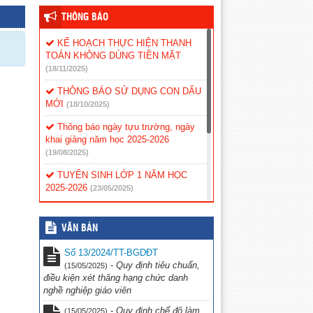
THÔNG BÁO
KẾ HOẠCH THỰC HIỆN THANH
TOÁN KHÔNG DÙNG TIỀN MẶT
(18/11/2025)
THÔNG BÁO SỬ DỤNG CON DẤU
MỚI
(18/10/2025)
Thông báo ngày tựu trường, ngày
khai giảng năm học 2025-2026
(19/08/2025)
TUYỂN SINH LỚP 1 NĂM HỌC
2025-2026
(23/05/2025)
Kế hoạch tiếp công dân năm 2025
(12/02/2025)
VĂN BẢN
Phân công tiếp công dân
(12/02/2025)
Số 13/2024/TT-BGDĐT
-
Quy định tiêu chuẩn,
(15/05/2025)
Nội quy tiếp công dân
(12/02/2025)
điều kiện xét thăng hạng chức danh
nghề nghiệp giáo viên
Quy chế tiếp công dân
(12/02/2025)
-
Quy định chế độ làm
(15/05/2025)