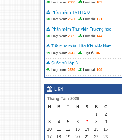
Lượt xem:
2800
Lượt tải:
182
Phần mềm TVTH 2.0
Lượt xem:
2527
Lượt tải:
121
Phần mềm Thư viện Trường học
Lượt xem:
2399
Lượt tải:
144
Tiết mục múa: Hào Khí Việt Nam
Lượt xem:
2511
Lượt tải:
85
Quốc sử lớp 3
Lượt xem:
2579
Lượt tải:
109
LỊCH
Tháng Tám 2026
H
B
T
N
S
B
C
1
2
3
4
5
6
7
8
9
10
11
12
13
14
15
16
17
18
19
20
21
22
23