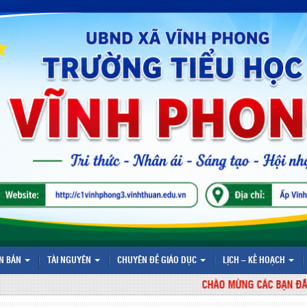
N BẢN
TÀI NGUYÊN
CHUYÊN ĐỀ GIÁO DỤC
LỊCH – KẾ HOẠCH
CHÀO MỪNG CÁC BẠN ĐÃ ĐẾN V