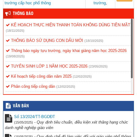
trường cấp học phổ thông
trường
,
THÔNG BÁO
KẾ HOẠCH THỰC HIỆN THANH TOÁN KHÔNG DÙNG TIỀN MẶT
(18/11/2025)
THÔNG BÁO SỬ DỤNG CON DẤU MỚI
(18/10/2025)
Thông báo ngày tựu trường, ngày khai giảng năm học 2025-2026
(19/08/2025)
TUYỂN SINH LỚP 1 NĂM HỌC 2025-2026
(23/05/2025)
Kế hoạch tiếp công dân năm 2025
(12/02/2025)
Phân công tiếp công dân
(12/02/2025)
Nội quy tiếp công dân
(12/02/2025)
VĂN BẢN
Quy chế tiếp công dân
(12/02/2025)
Số 13/2024/TT-BGDĐT
-
Quy định tiêu chuẩn, điều kiện xét thăng hạng chức
(15/05/2025)
danh nghề nghiệp giáo viên
-
Quy định chế độ làm việc đối với giáo viên phổ thông,
(15/05/2025)