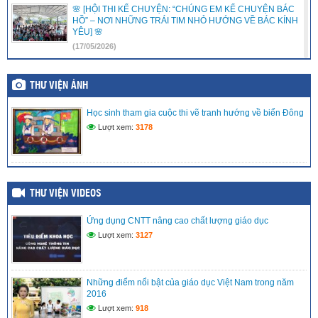
🌸 [HỘI THI KỂ CHUYỆN: “CHÚNG EM KỂ CHUYỆN BÁC
HỒ” – NƠI NHỮNG TRÁI TIM NHỎ HƯỚNG VỀ BÁC KÍNH
YÊU] 🌸
(17/05/2026)
LIÊN ĐỘI TRƯỜNG TIỂU HỌC VĨNH PHONG 3 RỘN RÀNG
RA MẮT CÂU LẠC BỘ VĂN NGHỆ – ƯƠM MẦM TÀI NĂNG
THƯ VIỆN ẢNH
NHÍ
(15/05/2026)
Học sinh tham gia cuộc thi vẽ tranh hướng về biển Đông
Lượt xem:
3178
LIÊN ĐỘI TRƯỜNG TIỂU HỌC VĨNH PHONG 3 TRAO TẶNG
QUÀ HỖ TRỢ CHO THIẾU NHI CÓ HOÀN CẢNH KHÓ
KHĂN
(08/05/2026)
THƯ VIỆN VIDEOS
MÔ HÌNH TRẢI NGHIỆM SÁNG TẠO: “CHẮP CÁNH TÀI
NĂNG NHÍ TRÊN NỀN TẢNG SỐ” TẠI LIÊN ĐỘI TIỂU HỌC
VĨNH PHONG 3 NĂM 2025 – 2026
Ứng dụng CNTT nâng cao chất lượng giáo dục
(27/04/2026)
Lượt xem:
3127
Những điểm nổi bật của giáo dục Việt Nam trong năm
2016
Lượt xem:
918