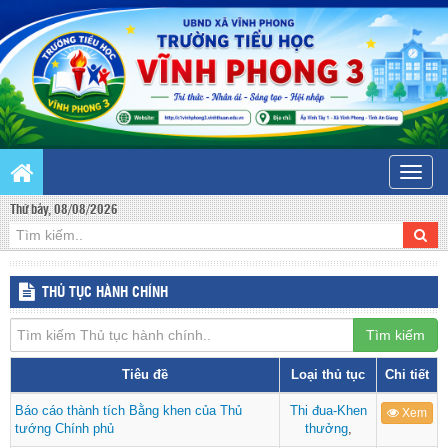
Toggle
naviga
Thứ bảy, 08/08/2026
THỦ TỤC HÀNH CHÍNH
Tìm kiếm
Tiêu đề
Loại thủ tục
Chi tiết
Báo cáo thành tích Bằng khen của Thủ
Thi đua-Khen
Xem
tướng Chính phủ
thưởng
,