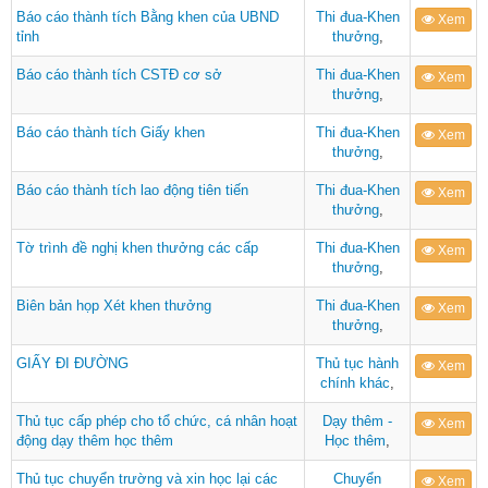
Báo cáo thành tích Bằng khen của UBND
Thi đua-Khen
Xem
tỉnh
thưởng
,
Báo cáo thành tích CSTĐ cơ sở
Thi đua-Khen
Xem
thưởng
,
Báo cáo thành tích Giấy khen
Thi đua-Khen
Xem
thưởng
,
Báo cáo thành tích lao động tiên tiến
Thi đua-Khen
Xem
thưởng
,
Tờ trình đề nghị khen thưởng các cấp
Thi đua-Khen
Xem
thưởng
,
Biên bản họp Xét khen thưởng
Thi đua-Khen
Xem
thưởng
,
GIẤY ĐI ĐƯỜNG
Thủ tục hành
Xem
chính khác
,
Thủ tục cấp phép cho tổ chức, cá nhân hoạt
Dạy thêm -
Xem
động dạy thêm học thêm
Học thêm
,
Thủ tục chuyển trường và xin học lại các
Chuyển
Xem