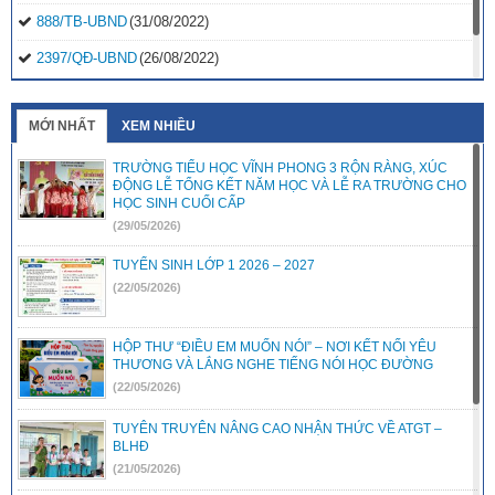
888/TB-UBND
(31/08/2022)
2397/QĐ-UBND
(26/08/2022)
31/2022/NQ-HĐND
(16/08/2022)
MỚI NHẤT
XEM NHIỀU
TRƯỜNG TIỂU HỌC VĨNH PHONG 3 RỘN RÀNG, XÚC
ĐỘNG LỄ TỔNG KẾT NĂM HỌC VÀ LỄ RA TRƯỜNG CHO
HỌC SINH CUỐI CẤP
(29/05/2026)
TUYỂN SINH LỚP 1 2026 – 2027
(22/05/2026)
HỘP THƯ “ĐIỀU EM MUỐN NÓI” – NƠI KẾT NỐI YÊU
THƯƠNG VÀ LẮNG NGHE TIẾNG NÓI HỌC ĐƯỜNG
(22/05/2026)
TUYÊN TRUYÊN NÂNG CAO NHẬN THỨC VỀ ATGT –
BLHĐ
(21/05/2026)