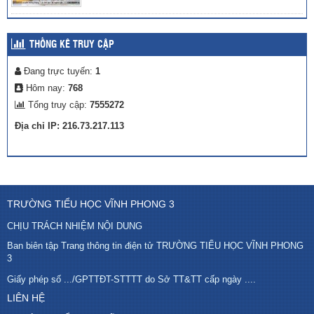
THỐNG KÊ TRUY CẬP
Đang trực tuyến:
1
Hôm nay:
768
Tổng truy cập:
7555272
Địa chỉ IP: 216.73.217.113
TRƯỜNG TIỂU HỌC VĨNH PHONG 3
CHỊU TRÁCH NHIỆM NỘI DUNG
Ban biên tập Trang thông tin điện tử TRƯỜNG TIỂU HỌC VĨNH PHONG
3
Giấy phép số .../GPTTĐT-STTTT do Sở TT&TT cấp ngày ....
LIÊN HỆ