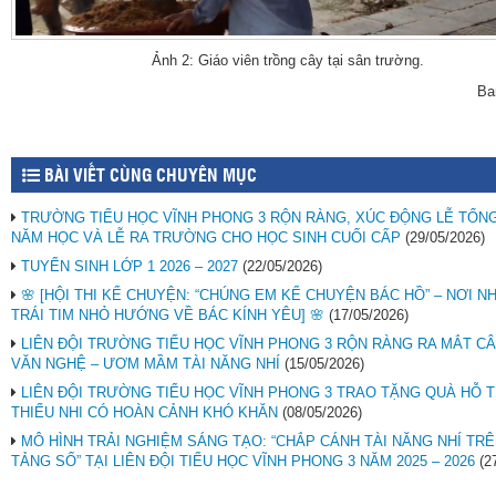
Ảnh 2: Giáo viên trồng cây tại sân trường.
Ba
BÀI VIẾT CÙNG CHUYÊN MỤC
TRƯỜNG TIỂU HỌC VĨNH PHONG 3 RỘN RÀNG, XÚC ĐỘNG LỄ TỔN
NĂM HỌC VÀ LỄ RA TRƯỜNG CHO HỌC SINH CUỐI CẤP
(29/05/2026)
TUYỂN SINH LỚP 1 2026 – 2027
(22/05/2026)
🌸 [HỘI THI KỂ CHUYỆN: “CHÚNG EM KỂ CHUYỆN BÁC HỒ” – NƠI 
TRÁI TIM NHỎ HƯỚNG VỀ BÁC KÍNH YÊU] 🌸
(17/05/2026)
LIÊN ĐỘI TRƯỜNG TIỂU HỌC VĨNH PHONG 3 RỘN RÀNG RA MẮT CÂ
VĂN NGHỆ – ƯƠM MẦM TÀI NĂNG NHÍ
(15/05/2026)
LIÊN ĐỘI TRƯỜNG TIỂU HỌC VĨNH PHONG 3 TRAO TẶNG QUÀ HỖ 
THIẾU NHI CÓ HOÀN CẢNH KHÓ KHĂN
(08/05/2026)
MÔ HÌNH TRẢI NGHIỆM SÁNG TẠO: “CHẮP CÁNH TÀI NĂNG NHÍ TR
TẢNG SỐ” TẠI LIÊN ĐỘI TIỂU HỌC VĨNH PHONG 3 NĂM 2025 – 2026
(2