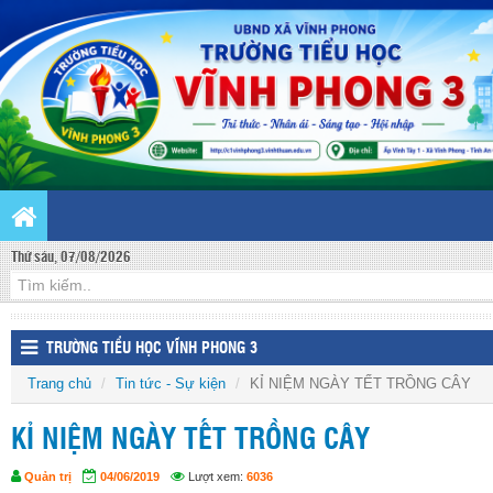
Thứ sáu, 07/08/2026
TRƯỜNG TIỂU HỌC VĨNH PHONG 3
Trang chủ
Tin tức - Sự kiện
KỈ NIỆM NGÀY TẾT TRỒNG CÂY
KỈ NIỆM NGÀY TẾT TRỒNG CÂY
Quản trị
04/06/2019
Lượt xem:
6036