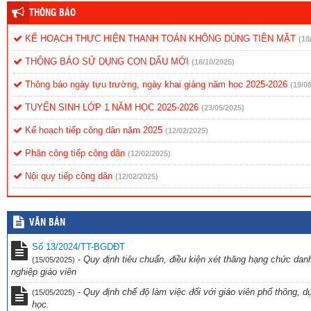
THÔNG BÁO
KẾ HOẠCH THỰC HIỆN THANH TOÁN KHÔNG DÙNG TIỀN MẶT
(18
THÔNG BÁO SỬ DỤNG CON DẤU MỚI
(18/10/2025)
Thông báo ngày tựu trường, ngày khai giảng năm học 2025-2026
(19/0
TUYỂN SINH LỚP 1 NĂM HỌC 2025-2026
(23/05/2025)
Kế hoạch tiếp công dân năm 2025
(12/02/2025)
Phân công tiếp công dân
(12/02/2025)
Nội quy tiếp công dân
(12/02/2025)
Quy chế tiếp công dân
(12/02/2025)
VĂN BẢN
Số 13/2024/TT-BGDĐT
-
Quy định tiêu chuẩn, điều kiện xét thăng hạng chức dan
(15/05/2025)
nghiệp giáo viên
-
Quy định chế độ làm việc đối với giáo viên phổ thông, dự
(15/05/2025)
học.