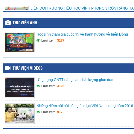
LIÊN ĐỘI TRƯỜNG TIỂU HỌC VĨNH PHONG 3 RỘN RÀNG RA
LẠC BỘ VĂN NGHỆ – ƯƠM MẦM TÀI NĂNG NHÍ
(15/05/2026)
THƯ VIỆN ẢNH
LIÊN ĐỘI TRƯỜNG TIỂU HỌC VĨNH PHONG 3 TRAO TẶNG Q
Học sinh tham gia cuộc thi vẽ tranh hướng về biển Đông
TRỢ CHO THIẾU NHI CÓ HOÀN CẢNH KHÓ KHĂN
Lượt xem:
3177
(08/05/2026)
MÔ HÌNH TRẢI NGHIỆM SÁNG TẠO: “CHẮP CÁNH TÀI NĂNG 
NỀN TẢNG SỐ” TẠI LIÊN ĐỘI TIỂU HỌC VĨNH PHONG 3 NĂM 
2026
(27/04/2026)
THƯ VIỆN VIDEOS
Ứng dụng CNTT nâng cao chất lượng giáo dục
Lượt xem:
3125
Những điểm nổi bật của giáo dục Việt Nam trong năm 2016
Lượt xem:
917