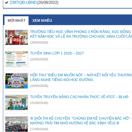
2397/QĐ-UBND
(26/08/2022)
31/2022/NQ-HĐND
(16/08/2022)
MỚI NHẤT
XEM NHIỀU
TRƯỜNG TIỂU HỌC VĨNH PHONG 3 RỘN RÀNG, XÚC ĐỘNG
KẾT NĂM HỌC VÀ LỄ RA TRƯỜNG CHO HỌC SINH CUỐI CẤ
(29/05/2026)
TUYỂN SINH LỚP 1 2026 – 2027
(22/05/2026)
HỘP THƯ “ĐIỀU EM MUỐN NÓI” – NƠI KẾT NỐI YÊU THƯƠN
LẮNG NGHE TIẾNG NÓI HỌC ĐƯỜNG
(22/05/2026)
TUYÊN TRUYÊN NÂNG CAO NHẬN THỨC VỀ ATGT – BLHĐ
(21/05/2026)
🌸 [HỘI THI KỂ CHUYỆN: “CHÚNG EM KỂ CHUYỆN BÁC HỒ” 
NHỮNG TRÁI TIM NHỎ HƯỚNG VỀ BÁC KÍNH YÊU] 🌸
(17/05/2026)