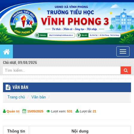
Toggle
naviga
Chủ nhật, 09/08/2026
VĂN BẢN
Trang chủ
Văn bản
Quản trị
15/05/2025
Lượt xem:
531
Lượt tải:
21
Thông tin
Nội dung