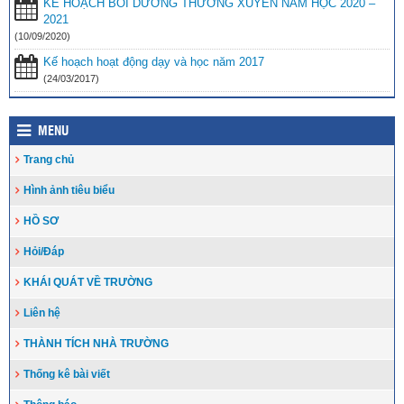
KẾ HOẠCH BỒI DƯỠNG THƯỜNG XUYÊN NĂM HỌC 2020 –
2021
(10/09/2020)
Kế hoạch hoạt động dạy và học năm 2017
(24/03/2017)
MENU
Trang chủ
Hình ảnh tiêu biểu
HỒ SƠ
Hỏi/Đáp
KHÁI QUÁT VỀ TRƯỜNG
Liên hệ
THÀNH TÍCH NHÀ TRƯỜNG
Thống kê bài viết