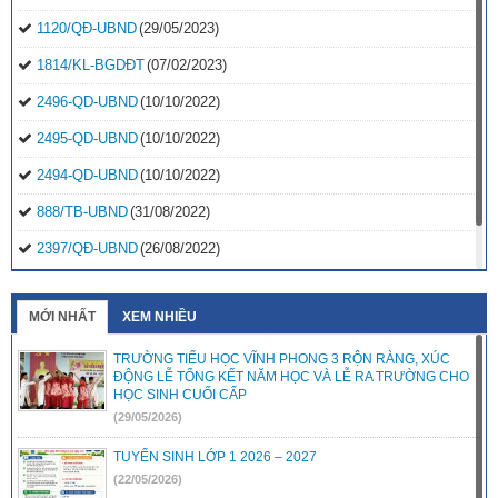
1120/QĐ-UBND
(29/05/2023)
1814/KL-BGDĐT
(07/02/2023)
2496-QD-UBND
(10/10/2022)
2495-QD-UBND
(10/10/2022)
2494-QD-UBND
(10/10/2022)
888/TB-UBND
(31/08/2022)
2397/QĐ-UBND
(26/08/2022)
31/2022/NQ-HĐND
(16/08/2022)
MỚI NHẤT
XEM NHIỀU
TRƯỜNG TIỂU HỌC VĨNH PHONG 3 RỘN RÀNG, XÚC
ĐỘNG LỄ TỔNG KẾT NĂM HỌC VÀ LỄ RA TRƯỜNG CHO
HỌC SINH CUỐI CẤP
(29/05/2026)
TUYỂN SINH LỚP 1 2026 – 2027
(22/05/2026)