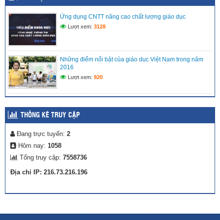
MÔ HÌNH TRẢI NGHIỆM SÁNG TẠO: “CHẮP CÁNH TÀI
NĂNG NHÍ TRÊN NỀN TẢNG SỐ” TẠI LIÊN ĐỘI TIỂU HỌC
VĨNH PHONG 3 NĂM 2025 – 2026
Ứng dụng CNTT nâng cao chất lượng giáo dục
(27/04/2026)
Lượt xem:
3128
Những điểm nổi bật của giáo dục Việt Nam trong năm
2016
Lượt xem:
920
THỐNG KÊ TRUY CẬP
Đang trực tuyến:
2
Hôm nay:
1058
Tổng truy cập:
7558736
Địa chỉ IP: 216.73.216.196