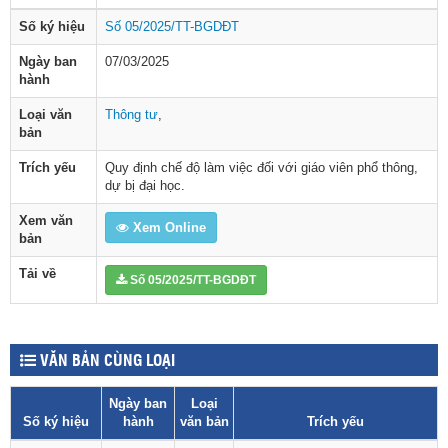
Số ký hiệu
Số 05/2025/TT-BGDĐT
Ngày ban
07/03/2025
hành
Loại văn
Thông tư
,
bản
Trích yếu
Quy định chế độ làm việc đối với giáo viên phổ thông,
dự bị đại học.
Xem văn
Xem Online
bản
Tải về
Số 05/2025/TT-BGDĐT
VĂN BẢN CÙNG LOẠI
Ngày ban
Loại
Số ký hiệu
hành
văn bản
Trích yếu