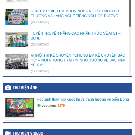
HỘP THƯ “ĐIỀU EM MUỐN NÓI” – NƠI KẾT NỐI YÊU
THƯƠNG VÀ LẮNG NGHE TIẾNG NÓI HỌC ĐƯỜNG
(22/05/2026)
TUYÊN TRUYÊN NÂNG CAO NHẬN THỨC VỀ ATGT –
BLHĐ
(21/05/2026)
🌸 [HỘI THI KỂ CHUYỆN: “CHÚNG EM KỂ CHUYỆN BÁC
HỒ” – NƠI NHỮNG TRÁI TIM NHỎ HƯỚNG VỀ BÁC KÍNH
YÊU] 🌸
(17/05/2026)
LIÊN ĐỘI TRƯỜNG TIỂU HỌC VĨNH PHONG 3 RỘN RÀNG
RA MẮT CÂU LẠC BỘ VĂN NGHỆ – ƯƠM MẦM TÀI NĂNG
THƯ VIỆN ẢNH
NHÍ
(15/05/2026)
Học sinh tham gia cuộc thi vẽ tranh hướng về biển Đông
Lượt xem:
3179
LIÊN ĐỘI TRƯỜNG TIỂU HỌC VĨNH PHONG 3 TRAO TẶNG
QUÀ HỖ TRỢ CHO THIẾU NHI CÓ HOÀN CẢNH KHÓ
KHĂN
(08/05/2026)
THƯ VIỆN VIDEOS