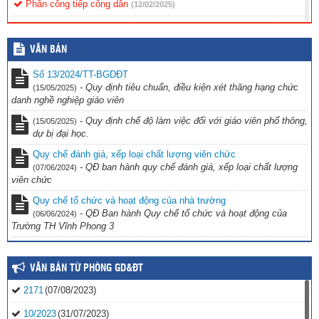
Phân công tiếp công dân
(12/02/2025)
Nội quy tiếp công dân
(12/02/2025)
VĂN BẢN
Quy chế tiếp công dân
(12/02/2025)
Số 13/2024/TT-BGDĐT
-
Quy định tiêu chuẩn, điều kiện xét thăng hạng chức
(15/05/2025)
danh nghề nghiệp giáo viên
-
Quy định chế độ làm việc đối với giáo viên phổ thông,
(15/05/2025)
dự bị đại học.
Quy chế đánh giá, xếp loại chất lượng viên chức
-
QĐ ban hành quy chế đánh giá, xếp loại chất lượng
(07/06/2024)
viên chức
Quy chế tổ chức và hoạt động của nhà trường
-
QĐ Ban hành Quy chế tổ chức và hoạt động của
(06/06/2024)
Trường TH Vĩnh Phong 3
VĂN BẢN TỪ PHÒNG GD&ĐT
2171
(07/08/2023)
10/2023
(31/07/2023)