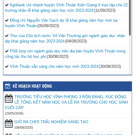
Agribank chi nhánh huyện Vĩnh Thuận Kiên Giang II trao tập cho 22
trường nhân lễ khai giảng năm học mới 2023-2024
(11/09/2023)
Đồng chí Nguyễn Văn Sạch dự lễ khai giảng năm học mới tại
huyện Vĩnh Thuận
(05/09/2023)
Thư của Chủ tịch nước Võ Văn Thưởng gửi ngành giáo dục nhân
dịp khai giảng năm học 2023-2024
(04/09/2023)
Phối hợp với ngành giáo dục trên địa bàn huyện Vĩnh Thuận trong
công tác thu hộ học phí
(30/08/2023)
Vĩnh Thuận sẵn sàng cho năm học mới 2023-2024
(30/08/2023)
Tổng kết năm học 2022-2023 và triển khai phương hướng, nhiệm
vụ trọng tâm năm học 2023-2024
(30/08/2023)
KẾ HOẠCH HOẠT ĐỘNG
Trao 20 suất quà cho học sinh có hoàn cảnh khó khăn trước thềm
TRƯỜNG TIỂU HỌC VĨNH PHONG 3 RỘN RÀNG, XÚC ĐỘNG
năm học mới
(25/08/2023)
LỄ TỔNG KẾT NĂM HỌC VÀ LỄ RA TRƯỜNG CHO HỌC SINH
Toà án nhân dân tỉnh Kiên Giang tặng Quỹ khuyến học huyện Vĩnh
CUỐI CẤP
Thuận trước thềm năm học 2023-2024
(15/08/2023)
(29/05/2026)
GIỜ RA CHƠI TRÃI NGHIỆM SÁNG TẠO
Đẩy nhanh tiến độ thi công “Công trình xây nhà khuyến học năm
2023” tặng học sinh nghèo vượt khó học giỏi hiện chưa có nhà
(08/08/2025)
ở
(10/08/2023)