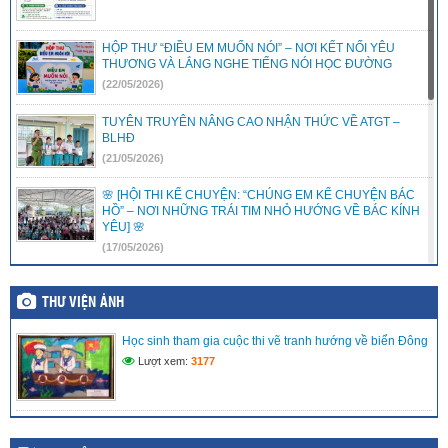
HỘP THƯ “ĐIỀU EM MUỐN NÓI” – NƠI KẾT NỐI YÊU
THƯƠNG VÀ LẮNG NGHE TIẾNG NÓI HỌC ĐƯỜNG
(22/05/2026)
TUYÊN TRUYÊN NÂNG CAO NHẬN THỨC VỀ ATGT –
BLHĐ
(21/05/2026)
🌸 [HỘI THI KỂ CHUYỆN: “CHÚNG EM KỂ CHUYỆN BÁC
HỒ” – NƠI NHỮNG TRÁI TIM NHỎ HƯỚNG VỀ BÁC KÍNH
YÊU] 🌸
(17/05/2026)
LIÊN ĐỘI TRƯỜNG TIỂU HỌC VĨNH PHONG 3 RỘN RÀNG
RA MẮT CÂU LẠC BỘ VĂN NGHỆ – ƯƠM MẦM TÀI NĂNG
THƯ VIỆN ẢNH
NHÍ
(15/05/2026)
Học sinh tham gia cuộc thi vẽ tranh hướng về biển Đông
Lượt xem:
3177
LIÊN ĐỘI TRƯỜNG TIỂU HỌC VĨNH PHONG 3 TRAO TẶNG
QUÀ HỖ TRỢ CHO THIẾU NHI CÓ HOÀN CẢNH KHÓ
KHĂN
(08/05/2026)