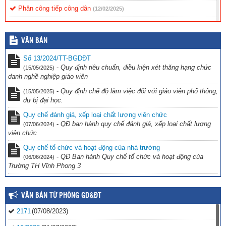
Phân công tiếp công dân
(12/02/2025)
Nội quy tiếp công dân
(12/02/2025)
VĂN BẢN
Quy chế tiếp công dân
(12/02/2025)
Số 13/2024/TT-BGDĐT
-
Quy định tiêu chuẩn, điều kiện xét thăng hạng chức
(15/05/2025)
danh nghề nghiệp giáo viên
-
Quy định chế độ làm việc đối với giáo viên phổ thông,
(15/05/2025)
dự bị đại học.
Quy chế đánh giá, xếp loại chất lượng viên chức
-
QĐ ban hành quy chế đánh giá, xếp loại chất lượng
(07/06/2024)
viên chức
Quy chế tổ chức và hoạt động của nhà trường
-
QĐ Ban hành Quy chế tổ chức và hoạt động của
(06/06/2024)
Trường TH Vĩnh Phong 3
VĂN BẢN TỪ PHÒNG GD&ĐT
2171
(07/08/2023)