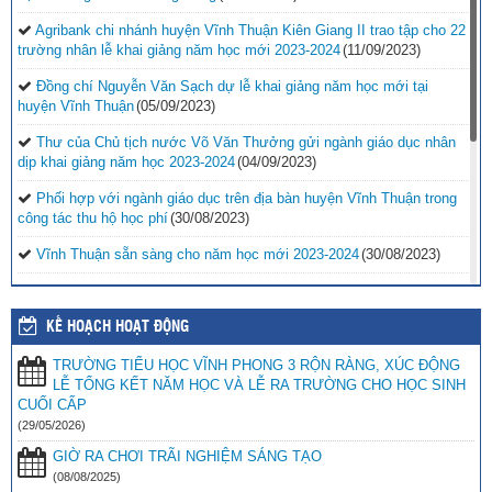
Agribank chi nhánh huyện Vĩnh Thuận Kiên Giang II trao tập cho 22
trường nhân lễ khai giảng năm học mới 2023-2024
(11/09/2023)
Đồng chí Nguyễn Văn Sạch dự lễ khai giảng năm học mới tại
huyện Vĩnh Thuận
(05/09/2023)
Thư của Chủ tịch nước Võ Văn Thưởng gửi ngành giáo dục nhân
dịp khai giảng năm học 2023-2024
(04/09/2023)
Phối hợp với ngành giáo dục trên địa bàn huyện Vĩnh Thuận trong
công tác thu hộ học phí
(30/08/2023)
Vĩnh Thuận sẵn sàng cho năm học mới 2023-2024
(30/08/2023)
Tổng kết năm học 2022-2023 và triển khai phương hướng, nhiệm
vụ trọng tâm năm học 2023-2024
(30/08/2023)
KẾ HOẠCH HOẠT ĐỘNG
Trao 20 suất quà cho học sinh có hoàn cảnh khó khăn trước thềm
TRƯỜNG TIỂU HỌC VĨNH PHONG 3 RỘN RÀNG, XÚC ĐỘNG
năm học mới
(25/08/2023)
LỄ TỔNG KẾT NĂM HỌC VÀ LỄ RA TRƯỜNG CHO HỌC SINH
Toà án nhân dân tỉnh Kiên Giang tặng Quỹ khuyến học huyện Vĩnh
CUỐI CẤP
Thuận trước thềm năm học 2023-2024
(15/08/2023)
(29/05/2026)
GIỜ RA CHƠI TRÃI NGHIỆM SÁNG TẠO
Đẩy nhanh tiến độ thi công “Công trình xây nhà khuyến học năm
2023” tặng học sinh nghèo vượt khó học giỏi hiện chưa có nhà
(08/08/2025)