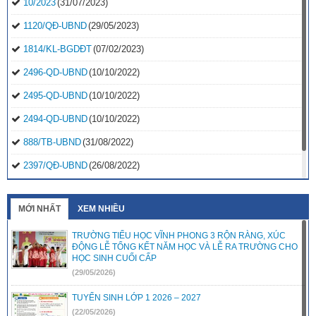
10/2023
(31/07/2023)
1120/QĐ-UBND
(29/05/2023)
1814/KL-BGDĐT
(07/02/2023)
2496-QD-UBND
(10/10/2022)
2495-QD-UBND
(10/10/2022)
2494-QD-UBND
(10/10/2022)
888/TB-UBND
(31/08/2022)
2397/QĐ-UBND
(26/08/2022)
31/2022/NQ-HĐND
(16/08/2022)
MỚI NHẤT
XEM NHIỀU
TRƯỜNG TIỂU HỌC VĨNH PHONG 3 RỘN RÀNG, XÚC
ĐỘNG LỄ TỔNG KẾT NĂM HỌC VÀ LỄ RA TRƯỜNG CHO
HỌC SINH CUỐI CẤP
(29/05/2026)
TUYỂN SINH LỚP 1 2026 – 2027
(22/05/2026)