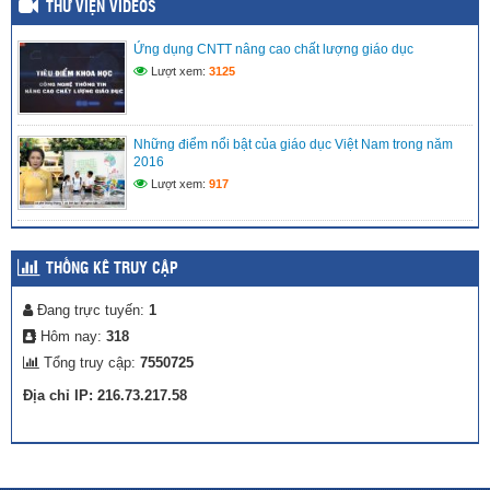
THƯ VIỆN VIDEOS
MÔ HÌNH TRẢI NGHIỆM SÁNG TẠO: “CHẮP CÁNH TÀI
NĂNG NHÍ TRÊN NỀN TẢNG SỐ” TẠI LIÊN ĐỘI TIỂU HỌC
VĨNH PHONG 3 NĂM 2025 – 2026
Ứng dụng CNTT nâng cao chất lượng giáo dục
(27/04/2026)
Lượt xem:
3125
Những điểm nổi bật của giáo dục Việt Nam trong năm
2016
Lượt xem:
917
THỐNG KÊ TRUY CẬP
Đang trực tuyến:
1
Hôm nay:
318
Tổng truy cập:
7550725
Địa chỉ IP: 216.73.217.58