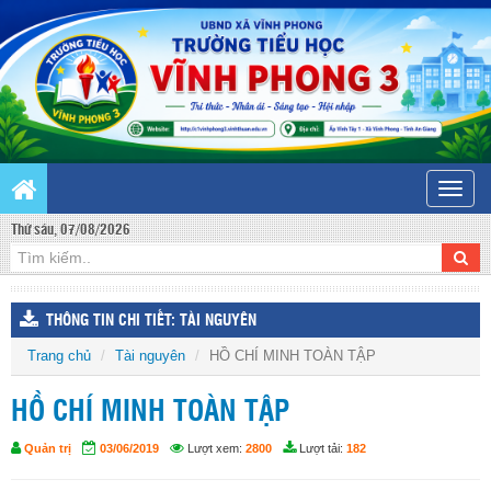
Toggle
naviga
Thứ sáu, 07/08/2026
THÔNG TIN CHI TIẾT: TÀI NGUYÊN
Trang chủ
Tài nguyên
HỒ CHÍ MINH TOÀN TẬP
HỒ CHÍ MINH TOÀN TẬP
Quản trị
03/06/2019
Lượt xem:
2800
Lượt tải:
182