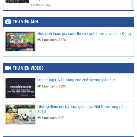
(17/05/2026)
LIÊN ĐỘI TRƯỜNG TIỂU HỌC VĨNH PHONG 3 RỘN RÀNG
RA MẮT CÂU LẠC BỘ VĂN NGHỆ – ƯƠM MẦM TÀI NĂNG
THƯ VIỆN ẢNH
NHÍ
(15/05/2026)
Học sinh tham gia cuộc thi vẽ tranh hướng về biển Đông
Lượt xem:
3176
LIÊN ĐỘI TRƯỜNG TIỂU HỌC VĨNH PHONG 3 TRAO TẶNG
QUÀ HỖ TRỢ CHO THIẾU NHI CÓ HOÀN CẢNH KHÓ
KHĂN
(08/05/2026)
THƯ VIỆN VIDEOS
MÔ HÌNH TRẢI NGHIỆM SÁNG TẠO: “CHẮP CÁNH TÀI
NĂNG NHÍ TRÊN NỀN TẢNG SỐ” TẠI LIÊN ĐỘI TIỂU HỌC
VĨNH PHONG 3 NĂM 2025 – 2026
Ứng dụng CNTT nâng cao chất lượng giáo dục
(27/04/2026)
Lượt xem:
3125
Những điểm nổi bật của giáo dục Việt Nam trong năm
2016
Lượt xem:
917