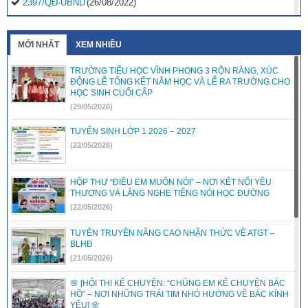
2397/QĐ-UBND
(26/08/2022)
31/2022/NQ-HĐND
(16/08/2022)
MỚI NHẤT
XEM NHIỀU
TRƯỜNG TIỂU HỌC VĨNH PHONG 3 RỘN RÀNG, XÚC
ĐỘNG LỄ TỔNG KẾT NĂM HỌC VÀ LỄ RA TRƯỜNG CHO
HỌC SINH CUỐI CẤP
(29/05/2026)
TUYỂN SINH LỚP 1 2026 – 2027
(22/05/2026)
HỘP THƯ “ĐIỀU EM MUỐN NÓI” – NƠI KẾT NỐI YÊU
THƯƠNG VÀ LẮNG NGHE TIẾNG NÓI HỌC ĐƯỜNG
(22/05/2026)
TUYÊN TRUYÊN NÂNG CAO NHẬN THỨC VỀ ATGT –
BLHĐ
(21/05/2026)
🌸 [HỘI THI KỂ CHUYỆN: “CHÚNG EM KỂ CHUYỆN BÁC
HỒ” – NƠI NHỮNG TRÁI TIM NHỎ HƯỚNG VỀ BÁC KÍNH
YÊU] 🌸