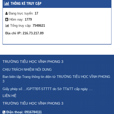
THỐNG KÊ TRUY CẬP
Đang trực tuyến:
17
Hôm nay:
1779
Tổng truy cập:
7548621
Địa chỉ IP: 216.73.217.89
TRƯỜNG TIỂU HỌC VĨNH PHONG 3
CHỊU TRÁCH NHIỆM NỘI DUNG
Ban biên tập Trang thông tin điện tử TRƯỜNG TIỂU HỌC VĨNH PHONG
3
Giấy phép số .../GPTTĐT-STTTT do Sở TT&TT cấp ngày ....
LIÊN HỆ
TRƯỜNG TIỂU HỌC VĨNH PHONG 3
Điện thoại:
0916784111