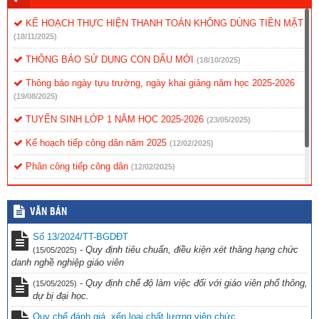
KẾ HOẠCH THỰC HIỆN THANH TOÁN KHÔNG DÙNG TIỀN MẶT
(18/11/2025)
THÔNG BÁO SỬ DỤNG CON DẤU MỚI
(18/10/2025)
Thông báo ngày tựu trường, ngày khai giảng năm học 2025-2026
(19/08/2025)
TUYỂN SINH LỚP 1 NĂM HỌC 2025-2026
(23/05/2025)
Kế hoạch tiếp công dân năm 2025
(12/02/2025)
Phân công tiếp công dân
(12/02/2025)
Nội quy tiếp công dân
(12/02/2025)
VĂN BẢN
Quy chế tiếp công dân
(12/02/2025)
Số 13/2024/TT-BGDĐT
-
Quy định tiêu chuẩn, điều kiện xét thăng hạng chức
(15/05/2025)
danh nghề nghiệp giáo viên
-
Quy định chế độ làm việc đối với giáo viên phổ thông,
(15/05/2025)
dự bị đại học.
Quy chế đánh giá, xếp loại chất lượng viên chức