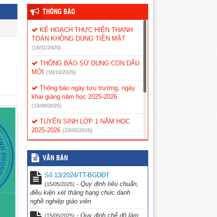
THÔNG BÁO
KẾ HOẠCH THỰC HIỆN THANH
TOÁN KHÔNG DÙNG TIỀN MẶT
(18/11/2025)
THÔNG BÁO SỬ DỤNG CON DẤU
MỚI
(18/10/2025)
Thông báo ngày tựu trường, ngày
khai giảng năm học 2025-2026
(19/08/2025)
TUYỂN SINH LỚP 1 NĂM HỌC
2025-2026
(23/05/2025)
Kế hoạch tiếp công dân năm 2025
(12/02/2025)
VĂN BẢN
Phân công tiếp công dân
(12/02/2025)
Số 13/2024/TT-BGDĐT
-
Quy định tiêu chuẩn,
(15/05/2025)
Nội quy tiếp công dân
(12/02/2025)
điều kiện xét thăng hạng chức danh
nghề nghiệp giáo viên
Quy chế tiếp công dân
(12/02/2025)
-
Quy định chế độ làm
(15/05/2025)