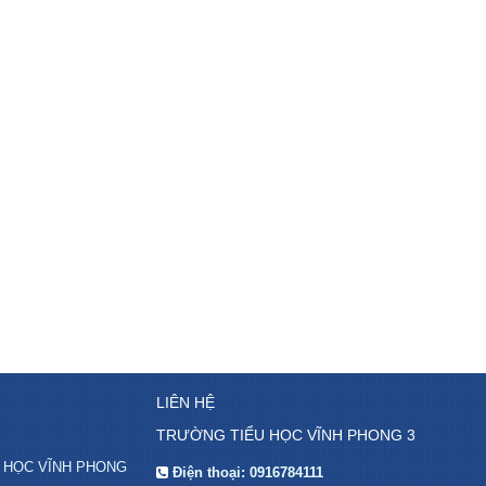
LIÊN HỆ
TRƯỜNG TIỂU HỌC VĨNH PHONG 3
IỂU HỌC VĨNH PHONG
Điện thoại:
0916784111