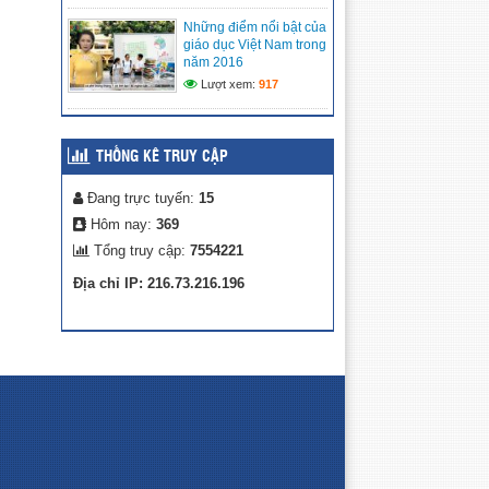
CẢNH KHÓ KHĂN
Những điểm nổi bật của
(08/05/2026)
giáo dục Việt Nam trong
năm 2016
MÔ HÌNH TRẢI NGHIỆM
Lượt xem:
917
SÁNG TẠO: “CHẮP CÁNH
TÀI NĂNG NHÍ TRÊN NỀN
TẢNG SỐ” TẠI LIÊN ĐỘI
TIỂU HỌC VĨNH PHONG 3 NĂM 2025 –
THỐNG KÊ TRUY CẬP
2026
(27/04/2026)
Đang trực tuyến:
15
Hôm nay:
369
Tổng truy cập:
7554221
Địa chỉ IP: 216.73.216.196