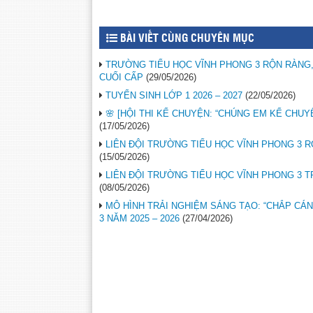
BÀI VIẾT CÙNG CHUYÊN MỤC
TRƯỜNG TIỂU HỌC VĨNH PHONG 3 RỘN RÀNG
CUỐI CẤP
(29/05/2026)
TUYỂN SINH LỚP 1 2026 – 2027
(22/05/2026)
🌸 [HỘI THI KỂ CHUYỆN: “CHÚNG EM KỂ CHUY
(17/05/2026)
LIÊN ĐỘI TRƯỜNG TIỂU HỌC VĨNH PHONG 3 
(15/05/2026)
LIÊN ĐỘI TRƯỜNG TIỂU HỌC VĨNH PHONG 3 
(08/05/2026)
MÔ HÌNH TRẢI NGHIỆM SÁNG TẠO: “CHẮP CÁNH
3 NĂM 2025 – 2026
(27/04/2026)