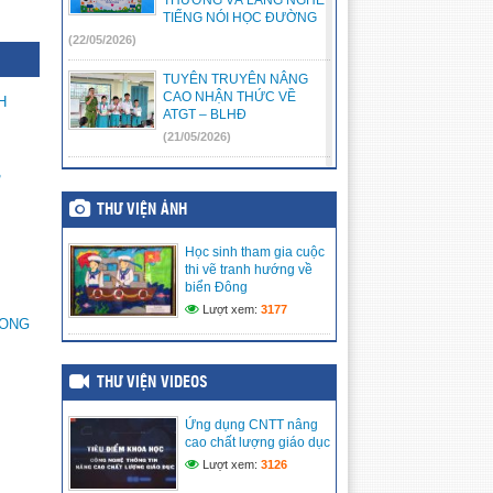
TIẾNG NÓI HỌC ĐƯỜNG
(22/05/2026)
TUYÊN TRUYÊN NÂNG
CAO NHẬN THỨC VỀ
H
ATGT – BLHĐ
(21/05/2026)
🌸 [HỘI THI KỂ CHUYỆN:

“CHÚNG EM KỂ CHUYỆN
THƯ VIỆN ẢNH
BÁC HỒ” – NƠI NHỮNG
TRÁI TIM NHỎ HƯỚNG VỀ
BÁC KÍNH YÊU] 🌸
Học sinh tham gia cuộc
(17/05/2026)
thi vẽ tranh hướng về
biển Đông
LIÊN ĐỘI TRƯỜNG TIỂU
Lượt xem:
3177
HONG
HỌC VĨNH PHONG 3 RỘN
RÀNG RA MẮT CÂU LẠC
BỘ VĂN NGHỆ – ƯƠM
MẦM TÀI NĂNG NHÍ
THƯ VIỆN VIDEOS
(15/05/2026)
Ứng dụng CNTT nâng
LIÊN ĐỘI TRƯỜNG TIỂU
cao chất lượng giáo dục
HỌC VĨNH PHONG 3 TRAO
Lượt xem:
3126
TẶNG QUÀ HỖ TRỢ CHO
THIẾU NHI CÓ HOÀN