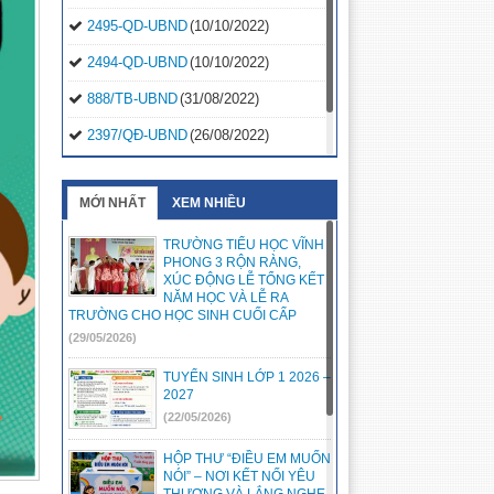
2495-QD-UBND
(10/10/2022)
2494-QD-UBND
(10/10/2022)
888/TB-UBND
(31/08/2022)
2397/QĐ-UBND
(26/08/2022)
31/2022/NQ-HĐND
(16/08/2022)
MỚI NHẤT
XEM NHIỀU
TRƯỜNG TIỂU HỌC VĨNH
PHONG 3 RỘN RÀNG,
XÚC ĐỘNG LỄ TỔNG KẾT
NĂM HỌC VÀ LỄ RA
TRƯỜNG CHO HỌC SINH CUỐI CẤP
(29/05/2026)
TUYỂN SINH LỚP 1 2026 –
2027
(22/05/2026)
HỘP THƯ “ĐIỀU EM MUỐN
NÓI” – NƠI KẾT NỐI YÊU
THƯƠNG VÀ LẮNG NGHE