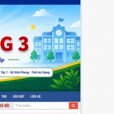
TKB
HỎI ĐÁP
LIÊN HỆ
N VỚI WEBSITE TRƯỜNG TIỂU HỌC VĨNH PHONG 3 - ĐỊA CHỈ: ẤP VĨNH TÂ