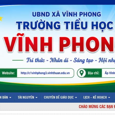
N BẢN
TÀI NGUYÊN
CHUYÊN ĐỀ GIÁO DỤC
LỊCH – KẾ HOẠCH
CHÀO MỪNG CÁC BẠN ĐÃ ĐẾ