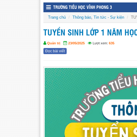
TRƯỜNG TIỂU HỌC VĨNH PHONG 3
Trang chủ
Thông báo
,
Tin tức - Sự kiện
TU
TUYỂN SINH LỚP 1 NĂM HỌC
Quản trị
23/05/2025
Lượt xem:
635
Đọc bài viết