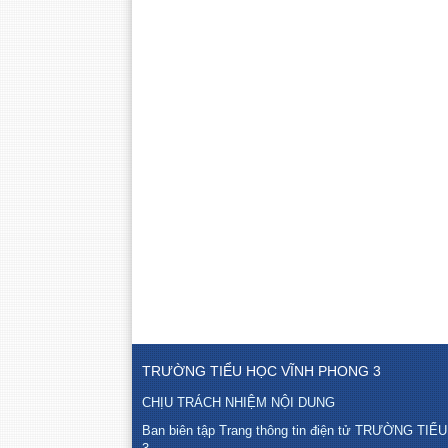
TRƯỜNG TIỂU HỌC VĨNH PHONG 3
CHỊU TRÁCH NHIỆM NỘI DUNG
Ban biên tập Trang thông tin điện tử TRƯỜNG T