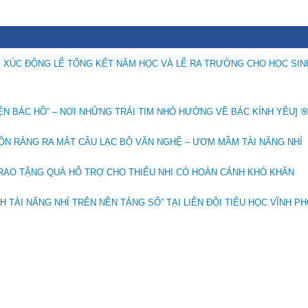
, XÚC ĐỘNG LỄ TỔNG KẾT NĂM HỌC VÀ LỄ RA TRƯỜNG CHO HỌC SIN
ỆN BÁC HỒ” – NƠI NHỮNG TRÁI TIM NHỎ HƯỚNG VỀ BÁC KÍNH YÊU] 
RỘN RÀNG RA MẮT CÂU LẠC BỘ VĂN NGHỆ – ƯƠM MẦM TÀI NĂNG NHÍ
TRAO TẶNG QUÀ HỖ TRỢ CHO THIẾU NHI CÓ HOÀN CẢNH KHÓ KHĂN
 TÀI NĂNG NHÍ TRÊN NỀN TẢNG SỐ” TẠI LIÊN ĐỘI TIỂU HỌC VĨNH P