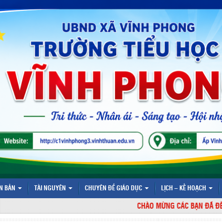
N BẢN
TÀI NGUYÊN
CHUYÊN ĐỀ GIÁO DỤC
LỊCH – KẾ HOẠCH
CHÀO MỪNG CÁC BẠN ĐÃ ĐẾN VỚI W