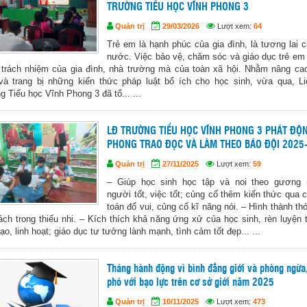
TRƯỜNG TIỂU HỌC VĨNH PHONG 3
Quản trị
29/03/2026
Lượt xem:
64
Trẻ em là hạnh phúc của gia đình, là tương lai c
nước. Việc bảo vệ, chăm sóc và giáo dục trẻ em
à trách nhiệm của gia đình, nhà trường mà của toàn xã hội. Nhằm nâng ca
và trang bị những kiến thức pháp luật bổ ích cho học sinh, vừa qua, Li
 Tiểu học Vĩnh Phong 3 đã tổ... ...
LĐ TRƯỜNG TIỂU HỌC VĨNH PHONG 3 PHÁT ĐỘ
PHONG TRAO ĐỌC VÀ LÀM THEO BÁO ĐỘI 2025
Quản trị
27/11/2025
Lượt xem:
59
– Giúp học sinh học tập và noi theo gương
người tốt, việc tốt; củng cố thêm kiến thức qua 
toán đố vui, củng cố kĩ năng nói. – Hình thành th
ách trong thiếu nhi. – Kích thích khả năng ứng xử của học sinh, rèn luyện 
ạo, linh hoạt; giáo dục tư tưởng lành mạnh, tình cảm tốt đẹp... ...
Tháng hành động vì bình đẳng giới và phòng ngừa
phó với bạo lực trên cơ sở giới năm 2025
Quản trị
10/11/2025
Lượt xem:
473