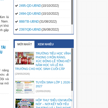
2495-QD-UBND
(10/10/2022)
2494-QD-UBND
(10/10/2022)
đùm lá
ệt Nam.
888/TB-UBND
(31/08/2022)
ợt khó
2397/QĐ-UBND
(26/08/2022)
nh gặp
31/2022/NQ-HĐND
(16/08/2022)
MỚI NHẤT
XEM NHIỀU
 TÀI
ỂU
TRƯỜNG TIỂU HỌC VĨNH
PHONG 3 RỘN RÀNG,
XÚC ĐỘNG LỄ TỔNG KẾT
NĂM HỌC VÀ LỄ RA
TRƯỜNG CHO HỌC SINH CUỐI CẤP
ỹ năng
(29/05/2026)
ước đi
Đội và
TUYỂN SINH LỚP 1 2026 –
hai mô
2027
(22/05/2026)
HỘP THƯ “ĐIỀU EM MUỐN
NÓI” – NƠI KẾT NỐI YÊU
THƯƠNG VÀ LẮNG NGHE