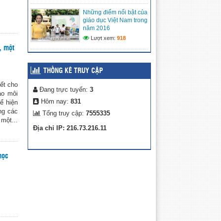
CẢNH KHÓ KHĂN
Những điểm nổi bật của
(08/05/2026)
giáo dục Việt Nam trong
năm 2016
MÔ HÌNH TRẢI NGHIỆM
Lượt xem:
918
SÁNG TẠO: “CHẮP CÁNH
, một
TÀI NĂNG NHÍ TRÊN NỀN
TẢNG SỐ” TẠI LIÊN ĐỘI
TIỂU HỌC VĨNH PHONG 3 NĂM 2025 –
THỐNG KÊ TRUY CẬP
2026
ết cho
(27/04/2026)
Đang trực tuyến:
3
ạo môi
Hôm nay:
831
ể hiện
ng các
Tổng truy cập:
7555335
một...
Địa chỉ IP: 216.73.216.11
học