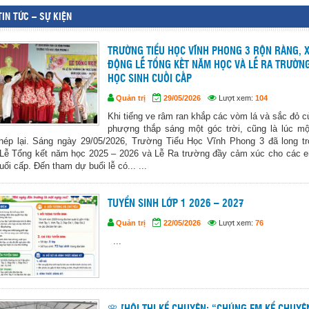
TIN TỨC – SỰ KIỆN
TRƯỜNG TIỂU HỌC VĨNH PHONG 3 RỘN RÀNG, 
ĐỘNG LỄ TỔNG KẾT NĂM HỌC VÀ LỄ RA TRƯỜN
HỌC SINH CUỐI CẤP
Quản trị
29/05/2026
Lượt xem:
104
Khi tiếng ve râm ran khắp các vòm lá và sắc đỏ c
phượng thắp sáng một góc trời, cũng là lúc m
hép lại. Sáng ngày 29/05/2026, Trường Tiểu Học Vĩnh Phong 3 đã long tr
Lễ Tổng kết năm học 2025 – 2026 và Lễ Ra trường đầy cảm xúc cho các 
uối cấp. Đến tham dự buổi lễ có... ...
TUYỂN SINH LỚP 1 2026 – 2027
Quản trị
22/05/2026
Lượt xem:
76
...