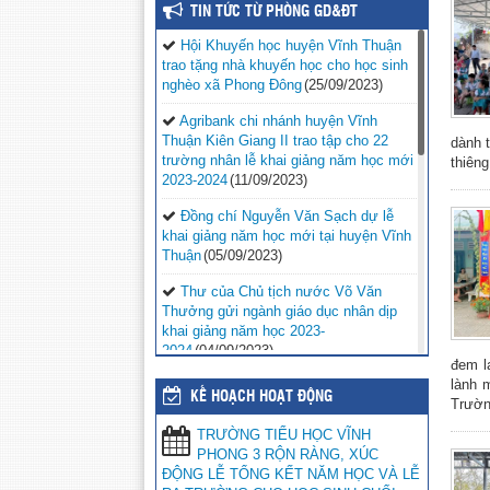
TIN TỨC TỪ PHÒNG GD&ĐT
Hội Khuyến học huyện Vĩnh Thuận
trao tặng nhà khuyến học cho học sinh
nghèo xã Phong Đông
(25/09/2023)
Agribank chi nhánh huyện Vĩnh
Thuận Kiên Giang II trao tập cho 22
dành 
trường nhân lễ khai giảng năm học mới
thiêng
2023-2024
(11/09/2023)
Đồng chí Nguyễn Văn Sạch dự lễ
khai giảng năm học mới tại huyện Vĩnh
Thuận
(05/09/2023)
Thư của Chủ tịch nước Võ Văn
Thưởng gửi ngành giáo dục nhân dịp
khai giảng năm học 2023-
2024
(04/09/2023)
đem l
lành 
Phối hợp với ngành giáo dục trên địa
KẾ HOẠCH HOẠT ĐỘNG
Trường
bàn huyện Vĩnh Thuận trong công tác
thu hộ học phí
(30/08/2023)
TRƯỜNG TIỂU HỌC VĨNH
PHONG 3 RỘN RÀNG, XÚC
Vĩnh Thuận sẵn sàng cho năm học
ĐỘNG LỄ TỔNG KẾT NĂM HỌC VÀ LỄ
mới 2023-2024
(30/08/2023)