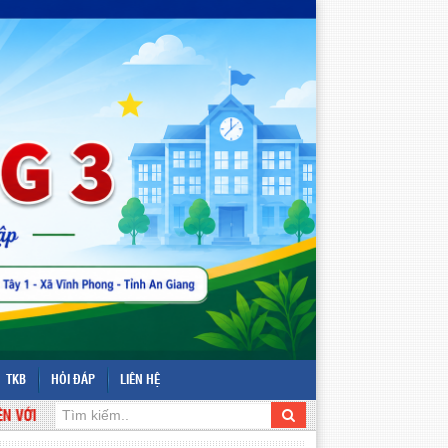
TKB
HỎI ĐÁP
LIÊN HỆ
EBSITE TRƯỜNG TIỂU HỌC VĨNH PHONG 3 - ĐỊA CHỈ: ẤP VĨNH TÂY 1 - X