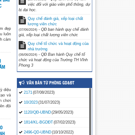
N BÁC
việc đối với giáo viên phổ thông, dự
C
bị đại học.
Quy chế đánh giá, xếp loại chất
lượng viên chức
am đẹp
-
QĐ ban hành quy chế đánh
(07/06/2024)
u luôn
giá, xếp loại chất lượng viên chức
nh cảm
Quy chế tổ chức và hoạt động của
nhà trường
-
QĐ Ban hành Quy chế tổ
(06/06/2024)
chức và hoạt động của Trường TH Vĩnh
N
Phong 3
MẦM
VĂN BẢN TỪ PHÒNG GD&ĐT
ỳ diệu
2171
(07/08/2023)
tạo và
n chơi
10/2023
(31/07/2023)
ên đội
1120/QĐ-UBND
(29/05/2023)
1814/KL-BGDĐT
(07/02/2023)
AO
2496-QD-UBND
(10/10/2022)
ẢNH