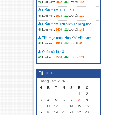
Lượt xem:
2802
Lượt tải:
182
Phần mềm TVTH 2.0
Lượt xem:
2528
Lượt tải:
121
Phần mềm Thư viện Trường học
Lượt xem:
2400
Lượt tải:
144
Tiết mục múa: Hào Khí Việt Nam
Lượt xem:
2513
Lượt tải:
85
Quốc sử lớp 3
Lượt xem:
2580
Lượt tải:
109
LỊCH
Tháng Tám 2026
H
B
T
N
S
B
C
1
2
3
4
5
6
7
8
9
10
11
12
13
14
15
16
17
18
19
20
21
22
23