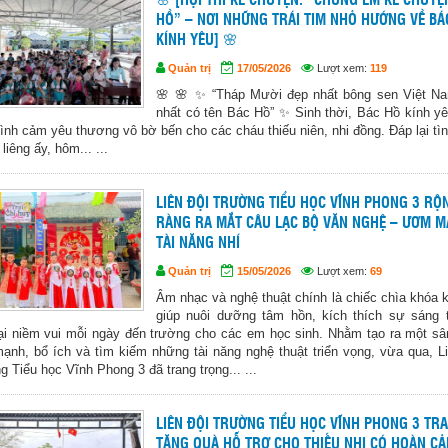
🌸 [HỘI THI KỂ CHUYỆN: “CHÚNG EM KỂ CHUYỆ
HỒ” – NƠI NHỮNG TRÁI TIM NHỎ HƯỚNG VỀ BÁ
KÍNH YÊU] 🌸
Quản trị
17/05/2026
Lượt xem:
119
🌸 🌸 ✨ “Tháp Mười đẹp nhất bông sen Việt N
nhất có tên Bác Hồ” ✨ Sinh thời, Bác Hồ kính yê
tình cảm yêu thương vô bờ bến cho các cháu thiếu niên, nhi đồng. Đáp lại tì
 liêng ấy, hôm... ...
LIÊN ĐỘI TRƯỜNG TIỂU HỌC VĨNH PHONG 3 RỘ
RÀNG RA MẮT CÂU LẠC BỘ VĂN NGHỆ – ƯƠM 
TÀI NĂNG NHÍ
Quản trị
15/05/2026
Lượt xem:
69
Âm nhạc và nghệ thuật chính là chiếc chìa khóa k
giúp nuôi dưỡng tâm hồn, kích thích sự sáng 
ại niềm vui mỗi ngày đến trường cho các em học sinh. Nhằm tạo ra một sâ
mạnh, bổ ích và tìm kiếm những tài năng nghệ thuật triển vọng, vừa qua, Li
 Tiểu học Vĩnh Phong 3 đã trang trọng... ...
LIÊN ĐỘI TRƯỜNG TIỂU HỌC VĨNH PHONG 3 TR
TẶNG QUÀ HỖ TRỢ CHO THIẾU NHI CÓ HOÀN C