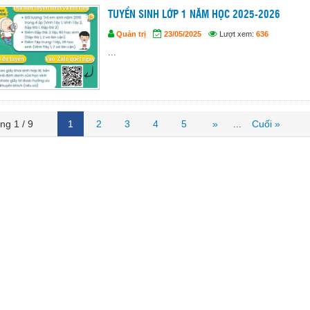
TUYỂN SINH LỚP 1 NĂM HỌC 2025-2026
Quản trị
23/05/2025
Lượt xem:
636
...
ng 1 / 9
1
2
3
4
5
»
Cuối »
...