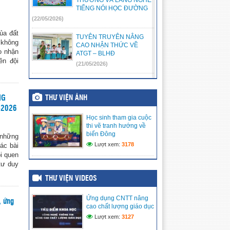
TIẾNG NÓI HỌC ĐƯỜNG
(22/05/2026)
ủa đất
TUYÊN TRUYÊN NÂNG
 không
CAO NHẬN THỨC VỀ
o nhận
ATGT – BLHĐ
ên đội
(21/05/2026)
🌸 [HỘI THI KỂ CHUYỆN:
“CHÚNG EM KỂ CHUYỆN
THƯ VIỆN ẢNH
NG
BÁC HỒ” – NƠI NHỮNG
TRÁI TIM NHỎ HƯỚNG VỀ
-2026
BÁC KÍNH YÊU] 🌸
Học sinh tham gia cuộc
(17/05/2026)
thi vẽ tranh hướng về
biển Đông
 những
LIÊN ĐỘI TRƯỜNG TIỂU
Lượt xem:
3178
các bài
HỌC VĨNH PHONG 3 RỘN
ói quen
RÀNG RA MẮT CÂU LẠC
tư duy
BỘ VĂN NGHỆ – ƯƠM
MẦM TÀI NĂNG NHÍ
THƯ VIỆN VIDEOS
(15/05/2026)
Ứng dụng CNTT nâng
, ứng
LIÊN ĐỘI TRƯỜNG TIỂU
cao chất lượng giáo dục
HỌC VĨNH PHONG 3 TRAO
Lượt xem:
3127
TẶNG QUÀ HỖ TRỢ CHO
THIẾU NHI CÓ HOÀN