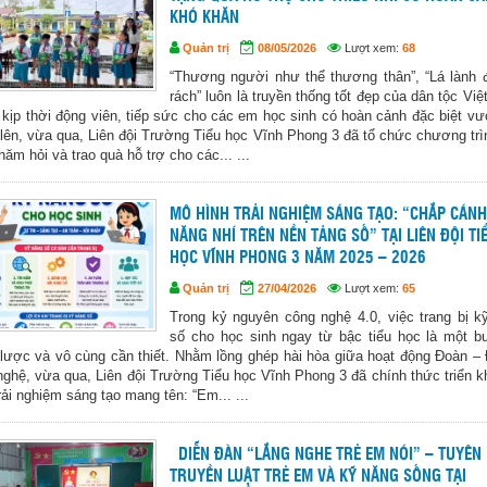
KHÓ KHĂN
Quản trị
08/05/2026
Lượt xem:
68
“Thương người như thể thương thân”, “Lá lành 
rách” luôn là truyền thống tốt đẹp của dân tộc Vi
kịp thời động viên, tiếp sức cho các em học sinh có hoàn cảnh đặc biệt vư
lên, vừa qua, Liên đội Trường Tiểu học Vĩnh Phong 3 đã tổ chức chương trì
hăm hỏi và trao quà hỗ trợ cho các... ...
MÔ HÌNH TRẢI NGHIỆM SÁNG TẠO: “CHẮP CÁNH
NĂNG NHÍ TRÊN NỀN TẢNG SỐ” TẠI LIÊN ĐỘI TI
HỌC VĨNH PHONG 3 NĂM 2025 – 2026
Quản trị
27/04/2026
Lượt xem:
65
Trong kỷ nguyên công nghệ 4.0, việc trang bị k
số cho học sinh ngay từ bậc tiểu học là một b
 lược và vô cùng cần thiết. Nhằm lồng ghép hài hòa giữa hoạt động Đoàn – 
nghệ, vừa qua, Liên đội Trường Tiểu học Vĩnh Phong 3 đã chính thức triển k
rải nghiệm sáng tạo mang tên: “Em... ...
DIỄN ĐÀN “LẮNG NGHE TRẺ EM NÓI” – TUYÊN
TRUYỀN LUẬT TRẺ EM VÀ KỸ NĂNG SỐNG TẠI