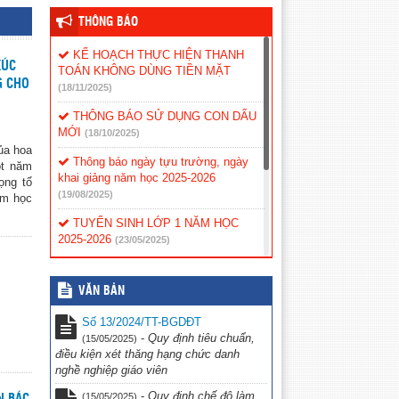
THÔNG BÁO
KẾ HOẠCH THỰC HIỆN THANH
XÚC
TOÁN KHÔNG DÙNG TIỀN MẶT
G CHO
(18/11/2025)
THÔNG BÁO SỬ DỤNG CON DẤU
MỚI
(18/10/2025)
ủa hoa
Thông báo ngày tựu trường, ngày
ột năm
khai giảng năm học 2025-2026
ọng tổ
(19/08/2025)
em học
TUYỂN SINH LỚP 1 NĂM HỌC
2025-2026
(23/05/2025)
Kế hoạch tiếp công dân năm 2025
(12/02/2025)
VĂN BẢN
Phân công tiếp công dân
(12/02/2025)
Số 13/2024/TT-BGDĐT
-
Quy định tiêu chuẩn,
(15/05/2025)
Nội quy tiếp công dân
(12/02/2025)
điều kiện xét thăng hạng chức danh
nghề nghiệp giáo viên
Quy chế tiếp công dân
(12/02/2025)
-
Quy định chế độ làm
(15/05/2025)