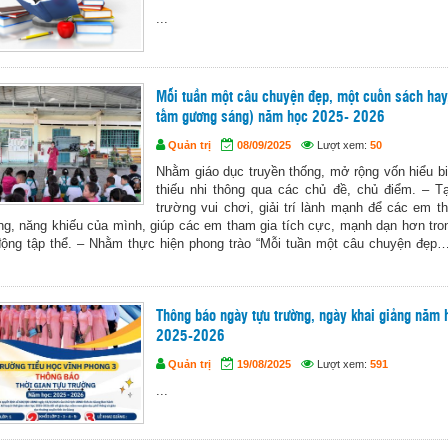
...
Mỗi tuần một câu chuyện đẹp, một cuốn sách hay
tấm gương sáng) năm học 2025- 2026
Quản trị
08/09/2025
Lượt xem:
50
Nhằm giáo dục truyền thống, mở rộng vốn hiểu bi
thiếu nhi thông qua các chủ đề, chủ điểm. – T
trường vui chơi, giải trí lành mạnh để các em th
ăng, năng khiếu của mình, giúp các em tham gia tích cực, mạnh dạn hơn tro
động tập thể. – Nhằm thực hiện phong trào “Mỗi tuần một câu chuyện đẹp…
Thông báo ngày tựu trường, ngày khai giảng năm 
2025-2026
Quản trị
19/08/2025
Lượt xem:
591
...