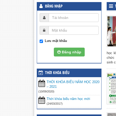
ĐĂNG NHẬP
Lưu mật khẩu
Đăng nhập
học k
chức 
sinh c
THỜI KHÓA BIỂU
THỜI KHÓA BIỂU NĂM HỌC 2020
– 2021
(10/09/2020)
Thời khóa biểu năm học mới
(24/03/2017)