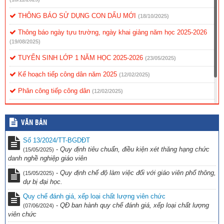
THÔNG BÁO SỬ DỤNG CON DẤU MỚI
(18/10/2025)
Thông báo ngày tựu trường, ngày khai giảng năm học 2025-2026
(19/08/2025)
TUYỂN SINH LỚP 1 NĂM HỌC 2025-2026
(23/05/2025)
Kế hoạch tiếp công dân năm 2025
(12/02/2025)
Phân công tiếp công dân
(12/02/2025)
Nội quy tiếp công dân
(12/02/2025)
VĂN BẢN
Quy chế tiếp công dân
(12/02/2025)
Số 13/2024/TT-BGDĐT
-
Quy định tiêu chuẩn, điều kiện xét thăng hạng chức
(15/05/2025)
danh nghề nghiệp giáo viên
-
Quy định chế độ làm việc đối với giáo viên phổ thông,
(15/05/2025)
dự bị đại học.
Quy chế đánh giá, xếp loại chất lượng viên chức
-
QĐ ban hành quy chế đánh giá, xếp loại chất lượng
(07/06/2024)
viên chức