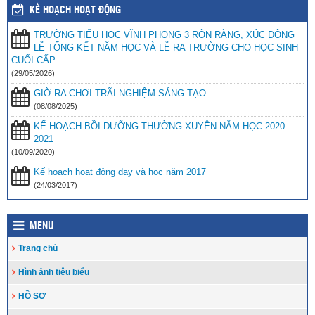
KẾ HOẠCH HOẠT ĐỘNG
Trao 20 suất quà cho học sinh có hoàn cảnh khó khăn trước thềm
TRƯỜNG TIỂU HỌC VĨNH PHONG 3 RỘN RÀNG, XÚC ĐỘNG
năm học mới
(25/08/2023)
LỄ TỔNG KẾT NĂM HỌC VÀ LỄ RA TRƯỜNG CHO HỌC SINH
Toà án nhân dân tỉnh Kiên Giang tặng Quỹ khuyến học huyện Vĩnh
CUỐI CẤP
Thuận trước thềm năm học 2023-2024
(15/08/2023)
(29/05/2026)
GIỜ RA CHƠI TRÃI NGHIỆM SÁNG TẠO
Đẩy nhanh tiến độ thi công “Công trình xây nhà khuyến học năm
2023” tặng học sinh nghèo vượt khó học giỏi hiện chưa có nhà
(08/08/2025)
ở
(10/08/2023)
KẾ HOẠCH BỒI DƯỠNG THƯỜNG XUYÊN NĂM HỌC 2020 –
2021
(10/09/2020)
Kế hoạch hoạt động dạy và học năm 2017
(24/03/2017)
MENU
Trang chủ
Hình ảnh tiêu biểu
HỒ SƠ