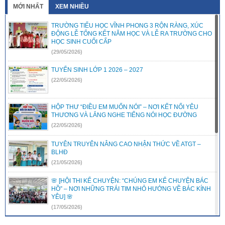
MỚI NHẤT
XEM NHIỀU
TRƯỜNG TIỂU HỌC VĨNH PHONG 3 RỘN RÀNG, XÚC
ĐỘNG LỄ TỔNG KẾT NĂM HỌC VÀ LỄ RA TRƯỜNG CHO
HỌC SINH CUỐI CẤP
(29/05/2026)
TUYỂN SINH LỚP 1 2026 – 2027
(22/05/2026)
HỘP THƯ “ĐIỀU EM MUỐN NÓI” – NƠI KẾT NỐI YÊU
THƯƠNG VÀ LẮNG NGHE TIẾNG NÓI HỌC ĐƯỜNG
(22/05/2026)
TUYÊN TRUYÊN NÂNG CAO NHẬN THỨC VỀ ATGT –
BLHĐ
(21/05/2026)
🌸 [HỘI THI KỂ CHUYỆN: “CHÚNG EM KỂ CHUYỆN BÁC
HỒ” – NƠI NHỮNG TRÁI TIM NHỎ HƯỚNG VỀ BÁC KÍNH
YÊU] 🌸
(17/05/2026)