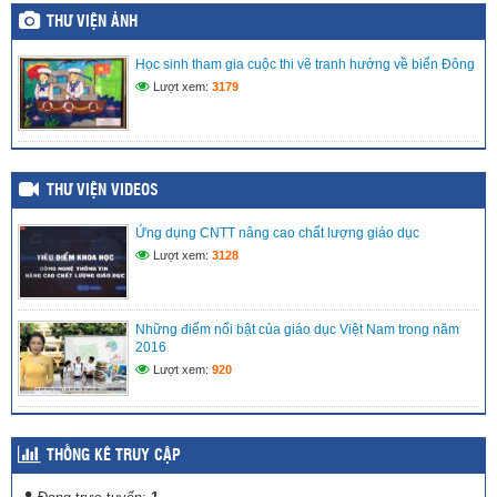
LIÊN ĐỘI TRƯỜNG TIỂU HỌC VĨNH PHONG 3 RỘN RÀNG
RA MẮT CÂU LẠC BỘ VĂN NGHỆ – ƯƠM MẦM TÀI NĂNG
THƯ VIỆN ẢNH
NHÍ
(15/05/2026)
Học sinh tham gia cuộc thi vẽ tranh hướng về biển Đông
Lượt xem:
3179
LIÊN ĐỘI TRƯỜNG TIỂU HỌC VĨNH PHONG 3 TRAO TẶNG
QUÀ HỖ TRỢ CHO THIẾU NHI CÓ HOÀN CẢNH KHÓ
KHĂN
(08/05/2026)
THƯ VIỆN VIDEOS
MÔ HÌNH TRẢI NGHIỆM SÁNG TẠO: “CHẮP CÁNH TÀI
NĂNG NHÍ TRÊN NỀN TẢNG SỐ” TẠI LIÊN ĐỘI TIỂU HỌC
VĨNH PHONG 3 NĂM 2025 – 2026
Ứng dụng CNTT nâng cao chất lượng giáo dục
(27/04/2026)
Lượt xem:
3128
Những điểm nổi bật của giáo dục Việt Nam trong năm
2016
Lượt xem:
920
THỐNG KÊ TRUY CẬP