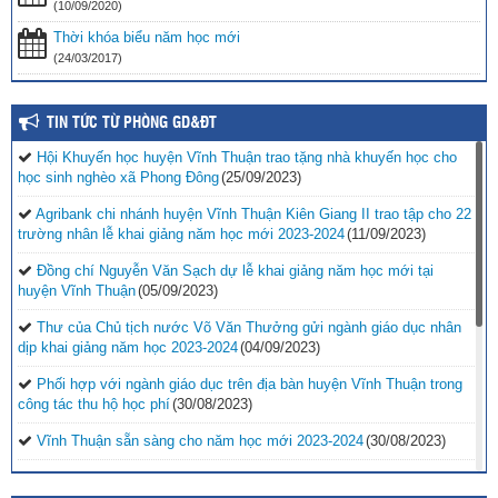
(10/09/2020)
Thời khóa biểu năm học mới
(24/03/2017)
TIN TỨC TỪ PHÒNG GD&ĐT
Hội Khuyến học huyện Vĩnh Thuận trao tặng nhà khuyến học cho
học sinh nghèo xã Phong Đông
(25/09/2023)
Agribank chi nhánh huyện Vĩnh Thuận Kiên Giang II trao tập cho 22
trường nhân lễ khai giảng năm học mới 2023-2024
(11/09/2023)
Đồng chí Nguyễn Văn Sạch dự lễ khai giảng năm học mới tại
huyện Vĩnh Thuận
(05/09/2023)
Thư của Chủ tịch nước Võ Văn Thưởng gửi ngành giáo dục nhân
dịp khai giảng năm học 2023-2024
(04/09/2023)
Phối hợp với ngành giáo dục trên địa bàn huyện Vĩnh Thuận trong
công tác thu hộ học phí
(30/08/2023)
Vĩnh Thuận sẵn sàng cho năm học mới 2023-2024
(30/08/2023)
Tổng kết năm học 2022-2023 và triển khai phương hướng, nhiệm
vụ trọng tâm năm học 2023-2024
(30/08/2023)