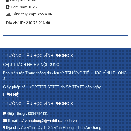
Đang trực tuyến:
1
Hôm nay:
1026
Tổng truy cập:
7558704
Địa chỉ IP: 216.73.216.40
TRƯỜNG TIỂU HỌC VĨNH PHONG 3
CHỊU TRÁCH NHIỆM NỘI DUNG
Ban biên tập Trang thông tin điện tử TRƯỜNG TIỂU HỌC VĨNH PHONG
3
Giấy phép số .../GPTTĐT-STTTT do Sở TT&TT cấp ngày ....
LIÊN HỆ
TRƯỜNG TIỂU HỌC VĨNH PHONG 3
Điện thoại:
0916784111
Email:
c1vinhphong3@vinhthuan.edu.vn
Địa chỉ:
Ấp Vĩnh Tây 1, Xã Vĩnh Phong - Tỉnh An Giang