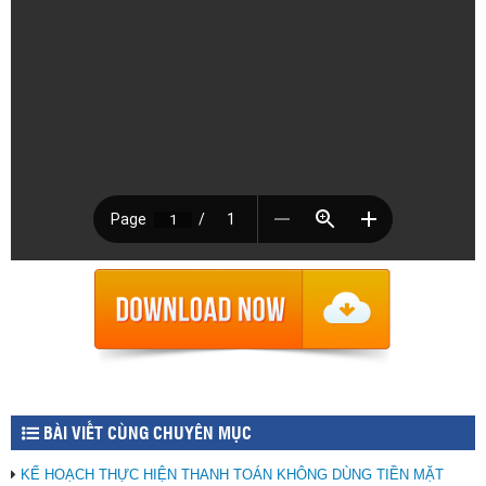
BÀI VIẾT CÙNG CHUYÊN MỤC
KẾ HOẠCH THỰC HIỆN THANH TOÁN KHÔNG DÙNG TIỀN MẶT