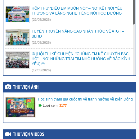
HỘP THƯ “ĐIỀU EM MUỐN NÓI” – NƠI KẾT NỐI YÊU
THƯƠNG VÀ LẮNG NGHE TIẾNG NÓI HỌC ĐƯỜNG
(22/05/2026)
TUYÊN TRUYÊN NÂNG CAO NHẬN THỨC VỀ ATGT –
BLHĐ
(21/05/2026)
🌸 [HỘI THI KỂ CHUYỆN: “CHÚNG EM KỂ CHUYỆN BÁC
HỒ” – NƠI NHỮNG TRÁI TIM NHỎ HƯỚNG VỀ BÁC KÍNH
YÊU] 🌸
(17/05/2026)
LIÊN ĐỘI TRƯỜNG TIỂU HỌC VĨNH PHONG 3 RỘN RÀNG
RA MẮT CÂU LẠC BỘ VĂN NGHỆ – ƯƠM MẦM TÀI NĂNG
THƯ VIỆN ẢNH
NHÍ
(15/05/2026)
Học sinh tham gia cuộc thi vẽ tranh hướng về biển Đông
Lượt xem:
3177
LIÊN ĐỘI TRƯỜNG TIỂU HỌC VĨNH PHONG 3 TRAO TẶNG
QUÀ HỖ TRỢ CHO THIẾU NHI CÓ HOÀN CẢNH KHÓ
KHĂN
(08/05/2026)
THƯ VIỆN VIDEOS
MÔ HÌNH TRẢI NGHIỆM SÁNG TẠO: “CHẮP CÁNH TÀI