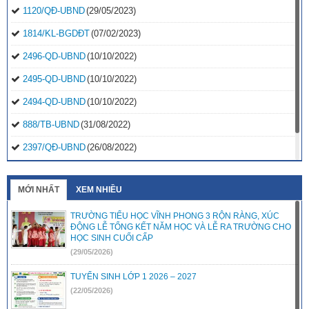
1120/QĐ-UBND
(29/05/2023)
1814/KL-BGDĐT
(07/02/2023)
2496-QD-UBND
(10/10/2022)
2495-QD-UBND
(10/10/2022)
2494-QD-UBND
(10/10/2022)
888/TB-UBND
(31/08/2022)
2397/QĐ-UBND
(26/08/2022)
31/2022/NQ-HĐND
(16/08/2022)
MỚI NHẤT
XEM NHIỀU
TRƯỜNG TIỂU HỌC VĨNH PHONG 3 RỘN RÀNG, XÚC
ĐỘNG LỄ TỔNG KẾT NĂM HỌC VÀ LỄ RA TRƯỜNG CHO
HỌC SINH CUỐI CẤP
(29/05/2026)
TUYỂN SINH LỚP 1 2026 – 2027
(22/05/2026)