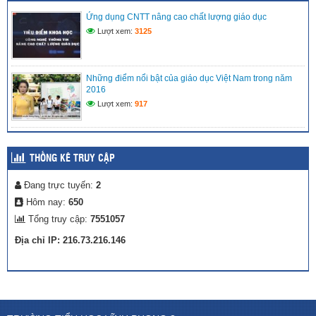
NĂNG NHÍ TRÊN NỀN TẢNG SỐ” TẠI LIÊN ĐỘI TIỂU HỌC
VĨNH PHONG 3 NĂM 2025 – 2026
Ứng dụng CNTT nâng cao chất lượng giáo dục
(27/04/2026)
Lượt xem:
3125
Những điểm nổi bật của giáo dục Việt Nam trong năm
2016
Lượt xem:
917
THỐNG KÊ TRUY CẬP
Đang trực tuyến:
2
Hôm nay:
650
Tổng truy cập:
7551057
Địa chỉ IP: 216.73.216.146