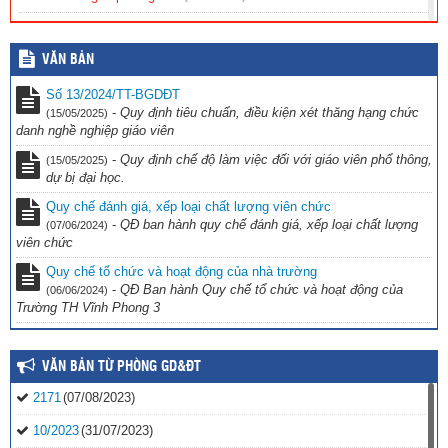
Nội quy tiếp công dân
(12/02/2025)
VĂN BẢN
Quy chế tiếp công dân
(12/02/2025)
Số 13/2024/TT-BGDĐT
-
Quy định tiêu chuẩn, điều kiện xét thăng hạng chức
(15/05/2025)
danh nghề nghiệp giáo viên
-
Quy định chế độ làm việc đối với giáo viên phổ thông,
(15/05/2025)
dự bị đại học.
Quy chế đánh giá, xếp loại chất lượng viên chức
-
QĐ ban hành quy chế đánh giá, xếp loại chất lượng
(07/06/2024)
viên chức
Quy chế tổ chức và hoạt động của nhà trường
-
QĐ Ban hành Quy chế tổ chức và hoạt động của
(06/06/2024)
Trường TH Vĩnh Phong 3
VĂN BẢN TỪ PHÒNG GD&ĐT
2171
(07/08/2023)
10/2023
(31/07/2023)