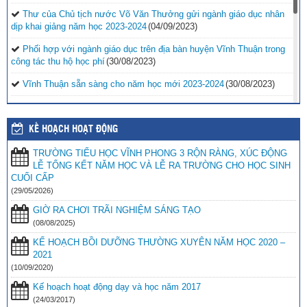
Thư của Chủ tịch nước Võ Văn Thưởng gửi ngành giáo dục nhân
dịp khai giảng năm học 2023-2024
(04/09/2023)
Phối hợp với ngành giáo dục trên địa bàn huyện Vĩnh Thuận trong
công tác thu hộ học phí
(30/08/2023)
Vĩnh Thuận sẵn sàng cho năm học mới 2023-2024
(30/08/2023)
Tổng kết năm học 2022-2023 và triển khai phương hướng, nhiệm
vụ trọng tâm năm học 2023-2024
(30/08/2023)
KẾ HOẠCH HOẠT ĐỘNG
Trao 20 suất quà cho học sinh có hoàn cảnh khó khăn trước thềm
TRƯỜNG TIỂU HỌC VĨNH PHONG 3 RỘN RÀNG, XÚC ĐỘNG
năm học mới
(25/08/2023)
LỄ TỔNG KẾT NĂM HỌC VÀ LỄ RA TRƯỜNG CHO HỌC SINH
Toà án nhân dân tỉnh Kiên Giang tặng Quỹ khuyến học huyện Vĩnh
CUỐI CẤP
Thuận trước thềm năm học 2023-2024
(15/08/2023)
(29/05/2026)
GIỜ RA CHƠI TRÃI NGHIỆM SÁNG TẠO
Đẩy nhanh tiến độ thi công “Công trình xây nhà khuyến học năm
2023” tặng học sinh nghèo vượt khó học giỏi hiện chưa có nhà
(08/08/2025)
ở
(10/08/2023)
KẾ HOẠCH BỒI DƯỠNG THƯỜNG XUYÊN NĂM HỌC 2020 –
2021
(10/09/2020)
Kế hoạch hoạt động dạy và học năm 2017
(24/03/2017)