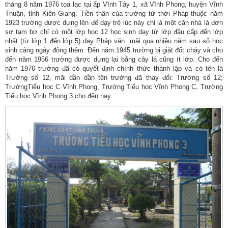
tháng 8 năm 1976 tọa lạc tại ấp Vĩnh Tây 1, xã Vĩnh Phong, huyện Vĩnh
Thuận, tỉnh Kiên Giang. Tiền thân của trường từ thời Pháp thuộc năm
1923 trường được dựng lên để dạy trẻ lúc này chỉ là một căn nhà lá đơn
sơ tạm bợ chỉ có một lớp học 12 học sinh dạy từ lớp đầu cấp đến lớp
nhất (từ lớp 1 đến lớp 5) dạy Pháp văn mãi qua nhiều năm sau số học
sinh càng ngày đông thêm. Đến năm 1945 trường bị giặt đốt cháy và cho
đến năm 1956 trường được dựng lại bằng cây lá cũng ít lớp. Cho đến
năm 1976 trường đã có quyết định chính thức thành lập và có tên là
Trường số 12, mãi dần dần tên trường đã thay đổi: Trường số 12;
TrườngTiểu học C Vĩnh Phong, Trường Tiểu học Vĩnh Phong C, Trường
Tiểu học Vĩnh Phong 3 cho đến nay.