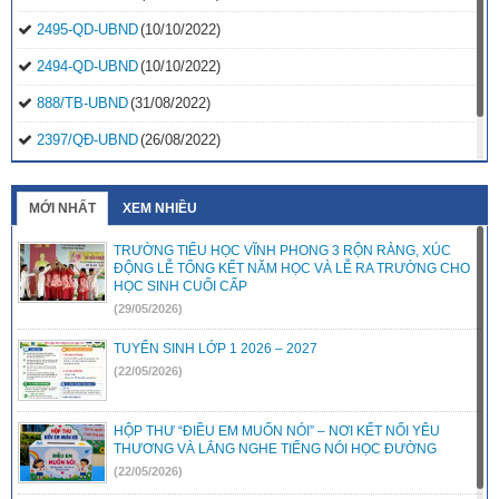
2495-QD-UBND
(10/10/2022)
2494-QD-UBND
(10/10/2022)
888/TB-UBND
(31/08/2022)
2397/QĐ-UBND
(26/08/2022)
31/2022/NQ-HĐND
(16/08/2022)
MỚI NHẤT
XEM NHIỀU
TRƯỜNG TIỂU HỌC VĨNH PHONG 3 RỘN RÀNG, XÚC
ĐỘNG LỄ TỔNG KẾT NĂM HỌC VÀ LỄ RA TRƯỜNG CHO
HỌC SINH CUỐI CẤP
(29/05/2026)
TUYỂN SINH LỚP 1 2026 – 2027
(22/05/2026)
HỘP THƯ “ĐIỀU EM MUỐN NÓI” – NƠI KẾT NỐI YÊU
THƯƠNG VÀ LẮNG NGHE TIẾNG NÓI HỌC ĐƯỜNG
(22/05/2026)