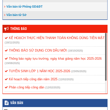
Văn bản từ Phòng GD&ĐT
Văn bản từ Sở
THÔNG BÁO
KẾ HOẠCH THỰC HIỆN THANH TOÁN KHÔNG DÙNG TIỀN MẶT
(18/11/2025)
THÔNG BÁO SỬ DỤNG CON DẤU MỚI
(18/10/2025)
Thông báo ngày tựu trường, ngày khai giảng năm học 2025-2026
(19/08/2025)
TUYỂN SINH LỚP 1 NĂM HỌC 2025-2026
(23/05/2025)
Kế hoạch tiếp công dân năm 2025
(12/02/2025)
Phân công tiếp công dân
(12/02/2025)
Nội quy tiếp công dân
(12/02/2025)
VĂN BẢN
Quy chế tiếp công dân
(12/02/2025)