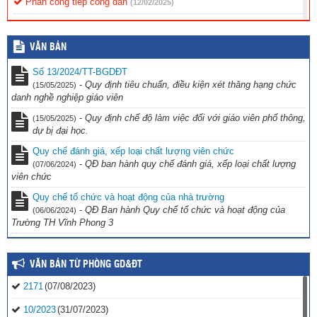
Phân công tiếp công dân
(12/02/2025)
Nội quy tiếp công dân
(12/02/2025)
VĂN BẢN
Quy chế tiếp công dân
(12/02/2025)
Số 13/2024/TT-BGDĐT
-
Quy định tiêu chuẩn, điều kiện xét thăng hạng chức
(15/05/2025)
danh nghề nghiệp giáo viên
-
Quy định chế độ làm việc đối với giáo viên phổ thông,
(15/05/2025)
dự bị đại học.
Quy chế đánh giá, xếp loại chất lượng viên chức
-
QĐ ban hành quy chế đánh giá, xếp loại chất lượng
(07/06/2024)
viên chức
Quy chế tổ chức và hoạt động của nhà trường
-
QĐ Ban hành Quy chế tổ chức và hoạt động của
(06/06/2024)
Trường TH Vĩnh Phong 3
VĂN BẢN TỪ PHÒNG GD&ĐT
2171
(07/08/2023)
10/2023
(31/07/2023)