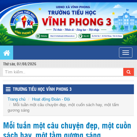
Toggle
naviga
Thứ sáu, 07/08/2026
TRƯỜNG TIỂU HỌC VĨNH PHONG 3
Trang chủ
Hoạt động Đoàn - Đội
Mỗi tuần một câu chuyện đẹp, một cuốn sách hay, một tấm
gương sáng
Mỗi tuần một câu chuyện đẹp, một cuốn
sách hay, một tấm gương sáng