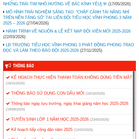
NHỮNG TRÁI TIM NHỎ HƯỚNG VỀ BÁC KÍNH YÊU] 🌸
(17/05/2026)
MÔ HÌNH TRẢI NGHIỆM SÁNG TẠO: “CHẮP CÁNH TÀI NĂNG NHÍ
TRÊN NỀN TẢNG SỐ” TẠI LIÊN ĐỘI TIỂU HỌC VĨNH PHONG 3 NĂM
2025 – 2026
(27/04/2026)
HÀNH TRÌNH VỀ NGUỒN & LỄ KẾT NẠP ĐỘI VIÊN MỚI 2025-2026
(22/03/2026)
LĐ TRƯỜNG TIỂU HỌC VĨNH PHONG 3 PHÁT ĐỘNG PHONG TRAO
ĐỌC VÀ LÀM THEO BÁO ĐỘI 2025-2026
(27/11/2025)
THÔNG BÁO
KẾ HOẠCH THỰC HIỆN THANH TOÁN KHÔNG DÙNG TIỀN MẶT
(18/11/2025)
THÔNG BÁO SỬ DỤNG CON DẤU MỚI
(18/10/2025)
Thông báo ngày tựu trường, ngày khai giảng năm học 2025-2026
(19/08/2025)
TUYỂN SINH LỚP 1 NĂM HỌC 2025-2026
(23/05/2025)
Kế hoạch tiếp công dân năm 2025
(12/02/2025)