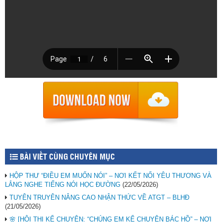
BÀI VIẾT CÙNG CHUYÊN MỤC
HỘP THƯ “ĐIỀU EM MUỐN NÓI” – NƠI KẾT NỐI YÊU THƯƠNG VÀ
LẮNG NGHE TIẾNG NÓI HỌC ĐƯỜNG
(22/05/2026)
TUYÊN TRUYÊN NÂNG CAO NHẬN THỨC VỀ ATGT – BLHĐ
(21/05/2026)
🌸 [HỘI THI KỂ CHUYỆN: “CHÚNG EM KỂ CHUYỆN BÁC HỒ” – NƠI