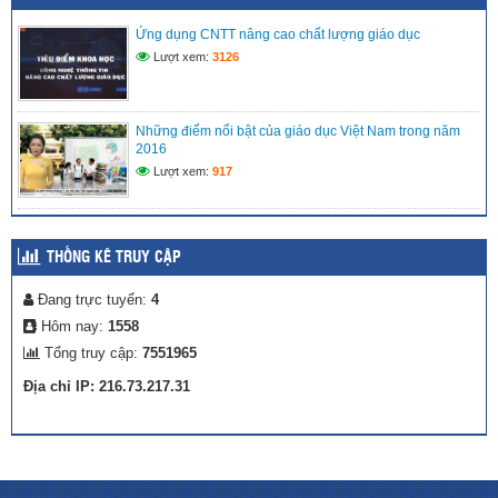
NĂNG NHÍ TRÊN NỀN TẢNG SỐ” TẠI LIÊN ĐỘI TIỂU HỌC
VĨNH PHONG 3 NĂM 2025 – 2026
Ứng dụng CNTT nâng cao chất lượng giáo dục
(27/04/2026)
Lượt xem:
3126
Những điểm nổi bật của giáo dục Việt Nam trong năm
2016
Lượt xem:
917
THỐNG KÊ TRUY CẬP
Đang trực tuyến:
4
Hôm nay:
1558
Tổng truy cập:
7551965
Địa chỉ IP: 216.73.217.31