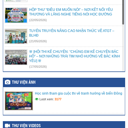
HỘP THƯ “ĐIỀU EM MUỐN NÓI” – NƠI KẾT NỐI YÊU
THƯƠNG VÀ LẮNG NGHE TIẾNG NÓI HỌC ĐƯỜNG
(22/05/2026)
TUYÊN TRUYÊN NÂNG CAO NHẬN THỨC VỀ ATGT –
BLHĐ
(21/05/2026)
🌸 [HỘI THI KỂ CHUYỆN: “CHÚNG EM KỂ CHUYỆN BÁC
HỒ” – NƠI NHỮNG TRÁI TIM NHỎ HƯỚNG VỀ BÁC KÍNH
YÊU] 🌸
(17/05/2026)
LIÊN ĐỘI TRƯỜNG TIỂU HỌC VĨNH PHONG 3 RỘN RÀNG
RA MẮT CÂU LẠC BỘ VĂN NGHỆ – ƯƠM MẦM TÀI NĂNG
THƯ VIỆN ẢNH
NHÍ
(15/05/2026)
Học sinh tham gia cuộc thi vẽ tranh hướng về biển Đông
Lượt xem:
3177
LIÊN ĐỘI TRƯỜNG TIỂU HỌC VĨNH PHONG 3 TRAO TẶNG
QUÀ HỖ TRỢ CHO THIẾU NHI CÓ HOÀN CẢNH KHÓ
KHĂN
(08/05/2026)
THƯ VIỆN VIDEOS
MÔ HÌNH TRẢI NGHIỆM SÁNG TẠO: “CHẮP CÁNH TÀI