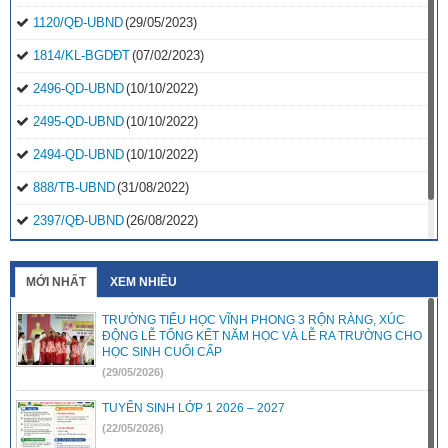
1120/QĐ-UBND
(29/05/2023)
1814/KL-BGDĐT
(07/02/2023)
2496-QD-UBND
(10/10/2022)
2495-QD-UBND
(10/10/2022)
2494-QD-UBND
(10/10/2022)
888/TB-UBND
(31/08/2022)
2397/QĐ-UBND
(26/08/2022)
31/2022/NQ-HĐND
(16/08/2022)
MỚI NHẤT
XEM NHIỀU
TRƯỜNG TIỂU HỌC VĨNH PHONG 3 RỘN RÀNG, XÚC
ĐỘNG LỄ TỔNG KẾT NĂM HỌC VÀ LỄ RA TRƯỜNG CHO
HỌC SINH CUỐI CẤP
(29/05/2026)
TUYỂN SINH LỚP 1 2026 – 2027
(22/05/2026)