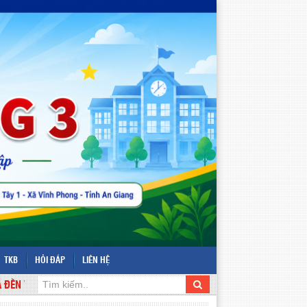
TKB
HỎI ĐÁP
LIÊN HỆ
VỚI WEBSITE TRƯỜNG TIỂU HỌC VĨNH PHONG 3 - ĐỊA CHỈ: ẤP VĨNH TÂY 