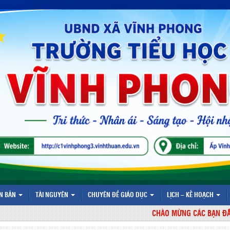
N BẢN
TÀI NGUYÊN
CHUYÊN ĐỀ GIÁO DỤC
LỊCH – KẾ HOẠCH
CHÀO MỪNG CÁC BẠN ĐÃ ĐẾN 