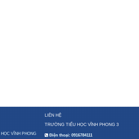
LIÊN HỆ
TRƯỜNG TIỂU HỌC VĨNH PHONG 3
IỂU HỌC VĨNH PHONG
Điện thoại:
0916784111