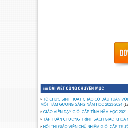
BÀI VIẾT CÙNG CHUYÊN MỤC
TỔ CHỨC SINH HOẠT CHÀO CỜ ĐẦU TUẦN VỚI
MỘT TẤM GƯƠNG SÁNG NĂM HỌC 2023-2024
(1
GIÁO VIÊN DẠY GIỎI CẤP TỈNH NĂM HỌC 2021-
TẬP HUẤN CHƯƠNG TRÌNH SÁCH GIÁO KHOA 
HỘI THI GIÁO VIÊN CHỦ NHIỆM GIỎI CẤP TR