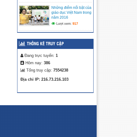
CẢNH KHÓ KHĂN
Những điểm nổi bật của
(08/05/2026)
giáo dục Việt Nam trong
năm 2016
MÔ HÌNH TRẢI NGHIỆM
Lượt xem:
917
SÁNG TẠO: “CHẮP CÁNH
TÀI NĂNG NHÍ TRÊN NỀN
TẢNG SỐ” TẠI LIÊN ĐỘI
TIỂU HỌC VĨNH PHONG 3 NĂM 2025 –
THỐNG KÊ TRUY CẬP
2026
(27/04/2026)
Đang trực tuyến:
1
Hôm nay:
386
Tổng truy cập:
7554238
Địa chỉ IP: 216.73.216.103