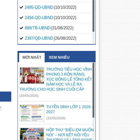
2495-QD-UBND
(10/10/2022)
2494-QD-UBND
(10/10/2022)
888/TB-UBND
(31/08/2022)
2397/QĐ-UBND
(26/08/2022)
31/2022/NQ-HĐND
(16/08/2022)
MỚI NHẤT
XEM NHIỀU
TRƯỜNG TIỂU HỌC VĨNH
PHONG 3 RỘN RÀNG,
XÚC ĐỘNG LỄ TỔNG KẾT
NĂM HỌC VÀ LỄ RA
TRƯỜNG CHO HỌC SINH CUỐI CẤP
(29/05/2026)
TUYỂN SINH LỚP 1 2026 –
,
2027
(22/05/2026)
HỘP THƯ “ĐIỀU EM MUỐN
NÓI” – NƠI KẾT NỐI YÊU
THƯƠNG VÀ LẮNG NGHE