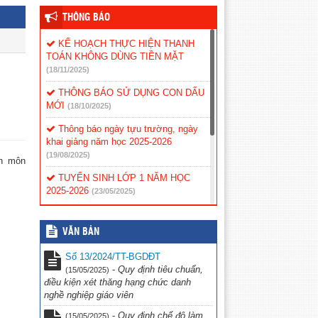
THÔNG BÁO
KẾ HOẠCH THỰC HIỆN THANH
TOÁN KHÔNG DÙNG TIỀN MẶT
(18/11/2025)
THÔNG BÁO SỬ DỤNG CON DẤU
MỚI
(18/10/2025)
Thông báo ngày tựu trường, ngày
khai giảng năm học 2025-2026
(19/08/2025)
ên môn
TUYỂN SINH LỚP 1 NĂM HỌC
2025-2026
(23/05/2025)
Kế hoạch tiếp công dân năm 2025
(12/02/2025)
VĂN BẢN
Phân công tiếp công dân
(12/02/2025)
Số 13/2024/TT-BGDĐT
-
Quy định tiêu chuẩn,
(15/05/2025)
Nội quy tiếp công dân
(12/02/2025)
điều kiện xét thăng hạng chức danh
nghề nghiệp giáo viên
Quy chế tiếp công dân
(12/02/2025)
-
Quy định chế độ làm
(15/05/2025)