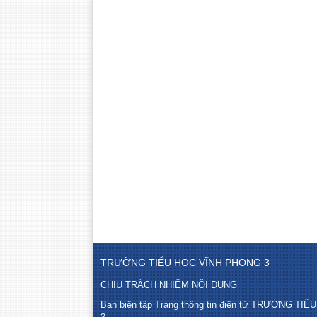
TRƯỜNG TIỂU HỌC VĨNH PHONG 3
CHỊU TRÁCH NHIỆM NỘI DUNG
Ban biên tập Trang thông tin điện tử TRƯỜNG T